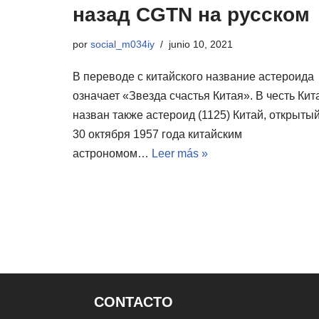
назад CGTN на русском
por
social_m034iy
junio 10, 2021
В переводе с китайского название астероида
означает «Звезда счастья Китая». В честь Кит
назван также астероид (1125) Китай, открыты
30 октября 1957 года китайским
астрономом…
Leer más »
CONTACTO