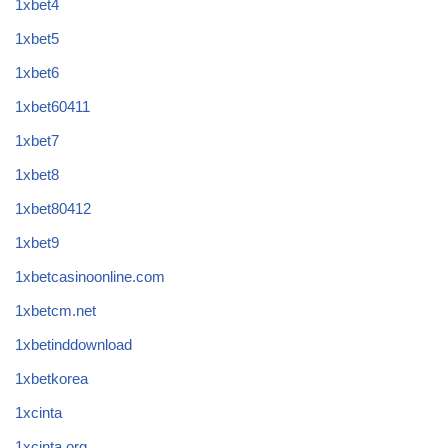
1xbet4
1xbet5
1xbet6
1xbet60411
1xbet7
1xbet8
1xbet80412
1xbet9
1xbetcasinoonline.com
1xbetcm.net
1xbetinddownload
1xbetkorea
1xcinta
1xcinta.org