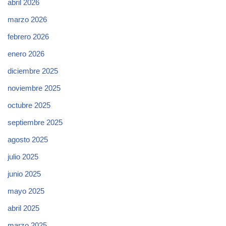
abril 2026
marzo 2026
febrero 2026
enero 2026
diciembre 2025
noviembre 2025
octubre 2025
septiembre 2025
agosto 2025
julio 2025
junio 2025
mayo 2025
abril 2025
marzo 2025