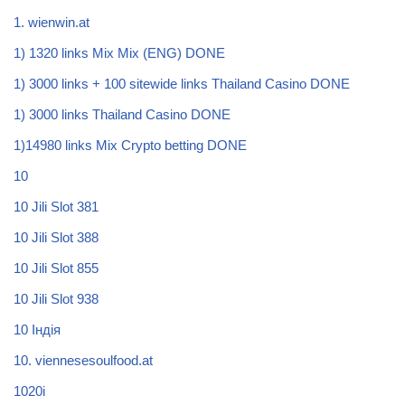
1. wienwin.at
1) 1320 links Mix Mix (ENG) DONE
1) 3000 links + 100 sitewide links Thailand Casino DONE
1) 3000 links Thailand Casino DONE
1)14980 links Mix Crypto betting DONE
10
10 Jili Slot 381
10 Jili Slot 388
10 Jili Slot 855
10 Jili Slot 938
10 Індія
10. viennesesoulfood.at
1020i