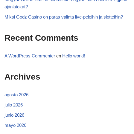
ajánlatokat?
Miksi Godz Casino on paras valinta live-peleihin ja slotteihin?
Recent Comments
A WordPress Commenter
en
Hello world!
Archives
agosto 2026
julio 2026
junio 2026
mayo 2026