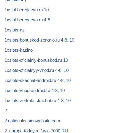
1xslot.beregaevo.ru 10
1xslot.beregaevo.ru 4-8
1xslots-az
1xslots-bonuskod-zerkalo.ru 4-8, 10
1xslots-kazino
1xslots-oficialniy-bonuskod.ru 10
1xslots-oficialnyy-vhod.ru 4-8, 10
1xslots-skachat-android.ru 4-8, 10
1xslots-vhod-android.ru 4-8, 10
1xslots-zerkalo-skachat.ru 4-8, 10
2
2 nationalcasinowebsite.com
2_europe-today.ru 1win 7000 RU