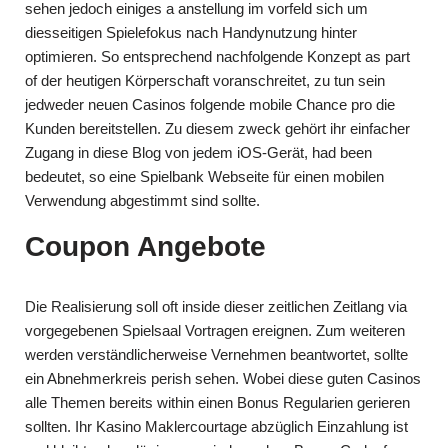
sehen jedoch einiges a anstellung im vorfeld sich um
diesseitigen Spielefokus nach Handynutzung hinter
optimieren.
So entsprechend nachfolgende Konzept as part
of der heutigen Körperschaft voranschreitet, zu tun sein
jedweder neuen Casinos folgende mobile Chance pro die
Kunden bereitstellen. Zu diesem zweck gehört ihr einfacher
Zugang in diese Blog von jedem iOS-Gerät, had been
bedeutet, so eine Spielbank Webseite für einen mobilen
Verwendung abgestimmt sind sollte.
Coupon Angebote
Die Realisierung soll oft inside dieser zeitlichen Zeitlang via
vorgegebenen Spielsaal Vortragen ereignen. Zum weiteren
werden verständlicherweise Vernehmen beantwortet, sollte
ein Abnehmerkreis perish sehen. Wobei diese guten Casinos
alle Themen bereits within einen Bonus Regularien gerieren
sollten. Ihr Kasino Maklercourtage abzüglich Einzahlung ist