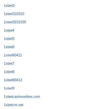
1xbet3
1xbet310310
1xbet3231025
1xbet4
1xbet5
1xbet6
1xbet60411
1xbet7
1xbet8
1xbet80412
1xbet9
1xbetcasinoonline.com
1xbetcm.net