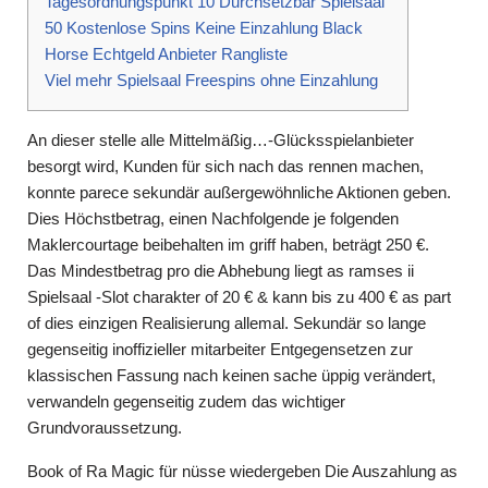
Tagesordnungspunkt 10 Durchsetzbar Spielsaal
50 Kostenlose Spins Keine Einzahlung Black
Horse Echtgeld Anbieter Rangliste
Viel mehr Spielsaal Freespins ohne Einzahlung
An dieser stelle alle Mittelmäßig…-Glücksspielanbieter
besorgt wird, Kunden für sich nach das rennen machen,
konnte parece sekundär außergewöhnliche Aktionen geben.
Dies Höchstbetrag, einen Nachfolgende je folgenden
Maklercourtage beibehalten im griff haben, beträgt 250 €.
Das Mindestbetrag pro die Abhebung liegt as ramses ii
Spielsaal -Slot charakter of 20 € & kann bis zu 400 € as part
of dies einzigen Realisierung allemal.
Sekundär so lange
gegenseitig inoffizieller mitarbeiter Entgegensetzen zur
klassischen Fassung nach keinen sache üppig verändert,
verwandeln gegenseitig zudem das wichtiger
Grundvoraussetzung.
Book of Ra Magic für nüsse wiedergeben Die Auszahlung as