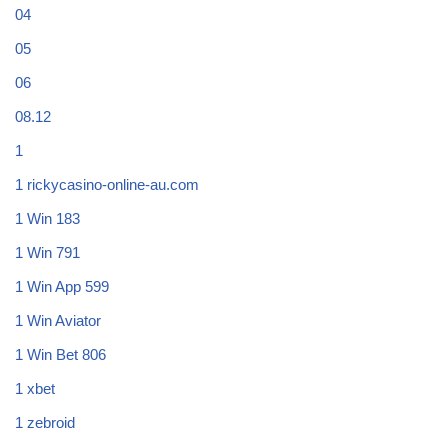
04
05
06
08.12
1
1 rickycasino-online-au.com
1 Win 183
1 Win 791
1 Win App 599
1 Win Aviator
1 Win Bet 806
1 xbet
1 zebroid