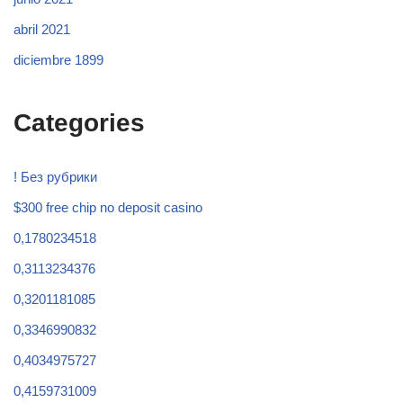
abril 2021
diciembre 1899
Categories
! Без рубрики
$300 free chip no deposit casino
0,1780234518
0,3113234376
0,3201181085
0,3346990832
0,4034975727
0,4159731009