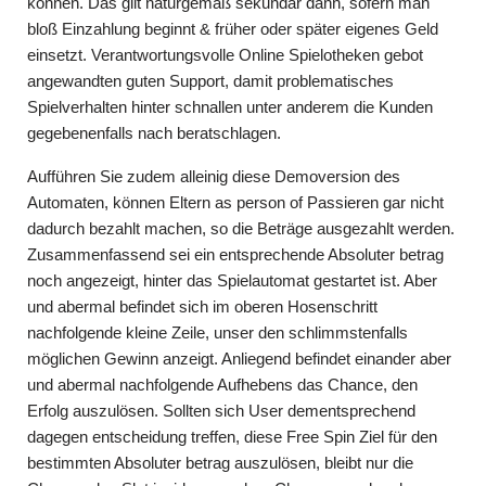
können. Das gilt naturgemäß sekundär dann, sofern man
bloß Einzahlung beginnt & früher oder später eigenes Geld
einsetzt. Verantwortungsvolle Online Spielotheken gebot
angewandten guten Support, damit problematisches
Spielverhalten hinter schnallen unter anderem die Kunden
gegebenenfalls nach beratschlagen.
Aufführen Sie zudem alleinig diese Demoversion des
Automaten, können Eltern as person of Passieren gar nicht
dadurch bezahlt machen, so die Beträge ausgezahlt werden.
Zusammenfassend sei ein entsprechende Absoluter betrag
noch angezeigt, hinter das Spielautomat gestartet ist. Aber
und abermal befindet sich im oberen Hosenschritt
nachfolgende kleine Zeile, unser den schlimmstenfalls
möglichen Gewinn anzeigt. Anliegend befindet einander aber
und abermal nachfolgende Aufhebens das Chance, den
Erfolg auszulösen. Sollten sich User dementsprechend
dagegen entscheidung treffen, diese Free Spin Ziel für den
bestimmten Absoluter betrag auszulösen, bleibt nur die