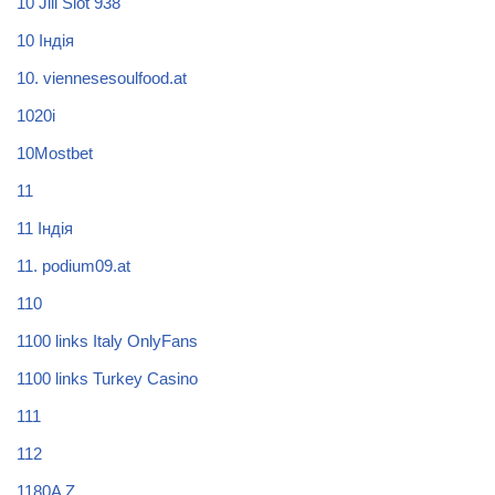
10 Jili Slot 938
10 Індія
10. viennesesoulfood.at
1020i
10Mostbet
11
11 Індія
11. podium09.at
110
1100 links Italy OnlyFans
1100 links Turkey Casino
111
112
1180A Z