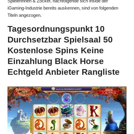
Spielerinnen & Zocker, nachfolgende sich inside der
iGaming-Industrie bereits auskennen, sind von folgenden
Titeln angezogen.
Tagesordnungspunkt 10
Durchsetzbar Spielsaal 50
Kostenlose Spins Keine
Einzahlung Black Horse
Echtgeld Anbieter Rangliste