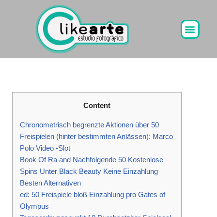
Ir
al
contenido
Content
Chronometrisch begrenzte Aktionen über 50
Freispielen (hinter bestimmten Anlässen): Marco
Polo Video -Slot
Book Of Ra and Nachfolgende 50 Kostenlose
Spins Unter Black Beauty Keine Einzahlung
Besten Alternativen
ed: 50 Freispiele bloß Einzahlung pro Gates of
Olympus