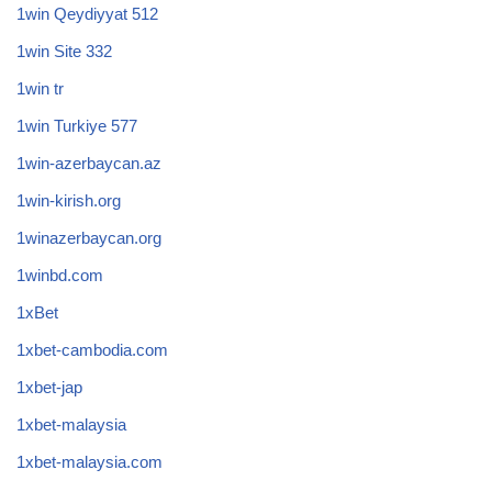
1win Qeydiyyat 512
1win Site 332
1win tr
1win Turkiye 577
1win-azerbaycan.az
1win-kirish.org
1winazerbaycan.org
1winbd.com
1xBet
1xbet-cambodia.com
1xbet-jap
1xbet-malaysia
1xbet-malaysia.com