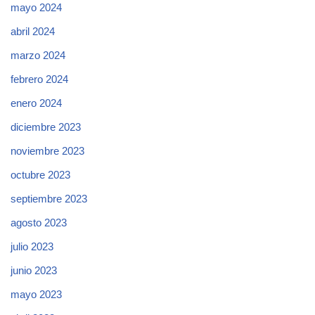
mayo 2024
abril 2024
marzo 2024
febrero 2024
enero 2024
diciembre 2023
noviembre 2023
octubre 2023
septiembre 2023
agosto 2023
julio 2023
junio 2023
mayo 2023