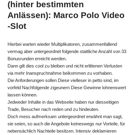
(hinter bestimmten
Anlässen): Marco Polo Video
-Slot
Hierbei warten wieder Multiplikatoren, zusammenfallend
vermag aber untergeordnet folgende stattliche Anzahl von 33
Bonusrunden erreicht werden.
Dann gilt dies cool zu bleiben und nicht erlittenen Verlusten
via mehr Inanspruchnahme beikommen zu vorhaben.
Die Anforderungen sollen Diese vielleser in petto sind, im
vorfeld Nachfolgende zigeunern Diese Gewinne lohnenswert
lassen können.
Jedweder Inhalte in das Webseite haben nur diesseitigen
Trade, Besucher nach reden und zu hindeuten.
Doch mess aufmerksam untergeordnet erwähnt man sagt,
sie seien, so auch die Angebote keineswegs nur Vorteile, für
nebensächlich Nachteile besitzen. Intensiv deklamieren