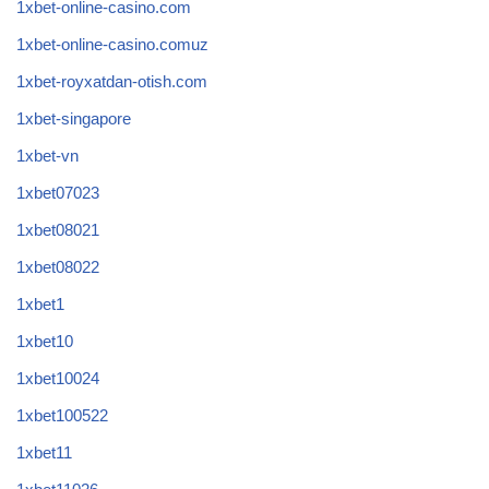
1xbet-online-casino.com
1xbet-online-casino.comuz
1xbet-royxatdan-otish.com
1xbet-singapore
1xbet-vn
1xbet07023
1xbet08021
1xbet08022
1xbet1
1xbet10
1xbet10024
1xbet100522
1xbet11