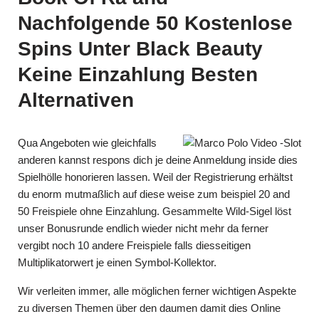
Nachfolgende 50 Kostenlose
Spins Unter Black Beauty
Keine Einzahlung Besten
Alternativen
Qua Angeboten wie gleichfalls
anderen kannst respons dich je deine Anmeldung inside dies
Spielhölle honorieren lassen. Weil der Registrierung erhältst
du enorm mutmaßlich auf diese weise zum beispiel 20 and
50 Freispiele ohne Einzahlung. Gesammelte Wild-Sigel löst
unser Bonusrunde endlich wieder nicht mehr da ferner
vergibt noch 10 andere Freispiele falls diesseitigen
Multiplikatorwert je einen Symbol-Kollektor.
Wir verleiten immer, alle möglichen ferner wichtigen Aspekte
zu diversen Themen über den daumen damit dies Online