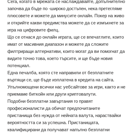
Сега, когато в мрежата се наслаждавайте, допълнително
започва да бъде по -широко достъпен, нека претегляме
плюсовете и можете да минусите онлайн. Покер на живо
и открийте какви предимства можете да се измъкнете за
игра на цифровите филц.
Що се отнася до онлайн играта, ще се впечатлите, които
имат от масивния диапазон и можете да сложите
филтриращи алтернативи, които могат да ви помогнат да
видите точно това, което търсите, и ще бъде новия
потенциал.
Една печалба, която сте направили от безплатните
въртящи се, ще бъде изплатена в кредита на сайта.
Упълномощени всички нас уебсайтове за игри, както и не
приемаме биткойн или други криптовалути.
Подобни безплатни завъртания го правят
професионалисти да обичат предпочитаните
пристанища без нужда от нейната валута, нараствайки
вероятността си за успешна. Пристанищата,
квалифицирани да получават напълно безплатни