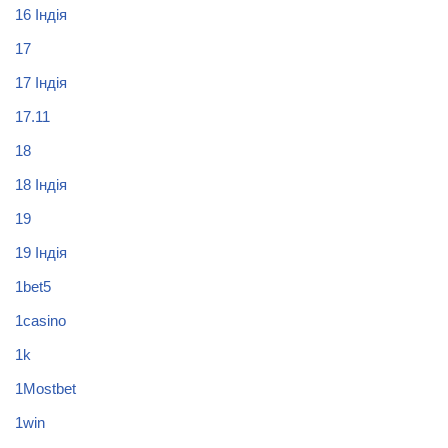
16 Індія
17
17 Індія
17.11
18
18 Індія
19
19 Індія
1bet5
1casino
1k
1Mostbet
1win