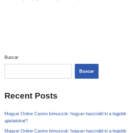
Buscar
Buscar
Recent Posts
Magyar Online Casino bónuszok: hogyan használd ki a legjobb
ajánlatokat?
Magyar Online Casino bónuszok: hogyan használd ki a legjobb