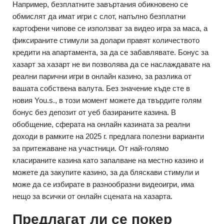
Например, безплатните завъртания обикновено се
обмислят да имат игри с слот, напълно безплатни
картофени чипове се използват за видео игра за маса, а
фиксираните стимули за долари правят количеството
кредити на апартамента, за да се забавлявате. Бонус за
хазарт за хазарт не ви позволява да се наслаждавате на
реални парични игри в онлайн казино, за разлика от
вашата собствена валута.
Без значение къде сте в
новия You.s., в този момент можете да твърдите голям
бонус без депозит от уеб базираните казина. В
обобщение, сферата на онлайн казината за реални
доходи в рамките на 2025 г. предлага полезни варианти
за притежаване на участници. От най-голямо
класираните казина като запалване на местно казино и
можете да закупите казино, за да бляскави стимули и
може да се избирате в разнообразни видеоигри, има
нещо за всички от онлайн сцената на хазарта.
Предлагат ли се покер