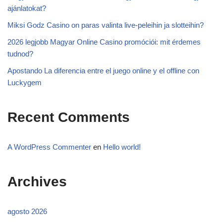
ajánlatokat?
Miksi Godz Casino on paras valinta live-peleihin ja slotteihin?
2026 legjobb Magyar Online Casino promóciói: mit érdemes
tudnod?
Apostando La diferencia entre el juego online y el offline con
Luckygem
Recent Comments
A WordPress Commenter
en
Hello world!
Archives
agosto 2026