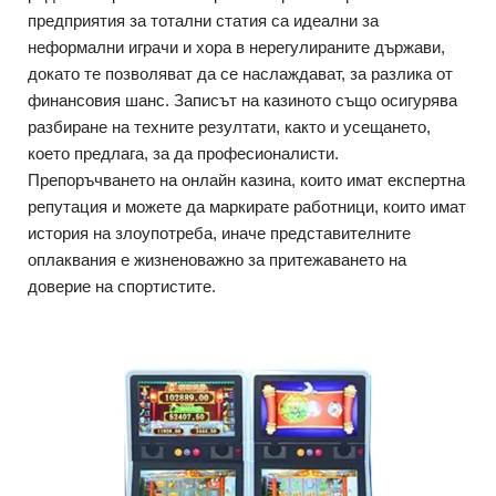
предприятия за тотални статия са идеални за
неформални играчи и хора в нерегулираните държави,
докато те позволяват да се наслаждават, за разлика от
финансовия шанс. Записът на казиното също осигурява
разбиране на техните резултати, както и усещането,
което предлага, за да професионалисти.
Препоръчването на онлайн казина, които имат експертна
репутация и можете да маркирате работници, които имат
история на злоупотреба, иначе представителните
оплаквания е жизненоважно за притежаването на
доверие на спортистите.