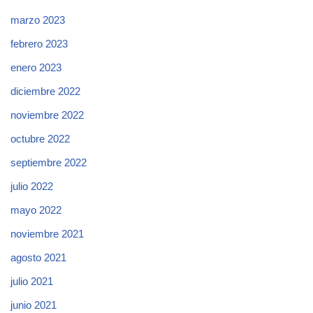
marzo 2023
febrero 2023
enero 2023
diciembre 2022
noviembre 2022
octubre 2022
septiembre 2022
julio 2022
mayo 2022
noviembre 2021
agosto 2021
julio 2021
junio 2021