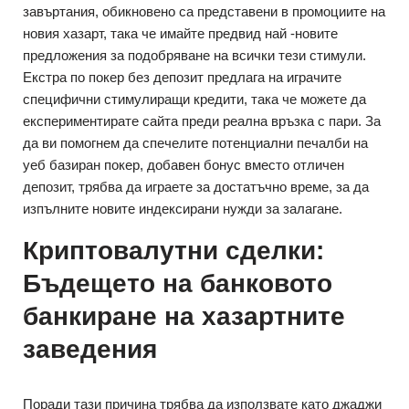
завъртания, обикновено са представени в промоциите на
новия хазарт, така че имайте предвид най -новите
предложения за подобряване на всички тези стимули.
Екстра по покер без депозит предлага на играчите
специфични стимулиращи кредити, така че можете да
експериментирате сайта преди реална връзка с пари. За
да ви помогнем да спечелите потенциални печалби на
уеб базиран покер, добавен бонус вместо отличен
депозит, трябва да играете за достатъчно време, за да
изпълните новите индексирани нужди за залагане.
Криптовалутни сделки:
Бъдещето на банковото
банкиране на хазартните
заведения
Поради тази причина трябва да използвате като джаджи