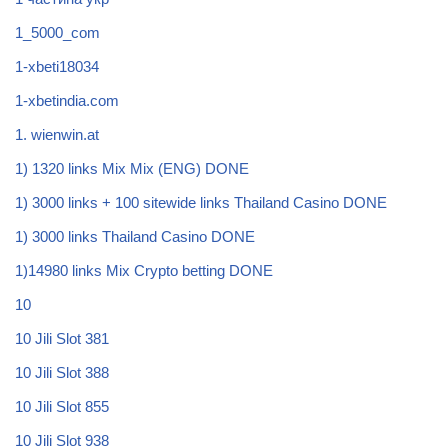
1_5000_com
1-xbeti18034
1-xbetindia.com
1. wienwin.at
1) 1320 links Mix Mix (ENG) DONE
1) 3000 links + 100 sitewide links Thailand Casino DONE
1) 3000 links Thailand Casino DONE
1)14980 links Mix Crypto betting DONE
10
10 Jili Slot 381
10 Jili Slot 388
10 Jili Slot 855
10 Jili Slot 938