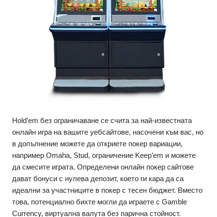
Hold’em без ограничаване се счита за най-известната
онлайн игра на вашите уебсайтове, насочени към вас, но
в допълнение можете да откриете покер вариации,
например Omaha, Stud, ограничение Keep’em и можете
да смесите играта. Определени онлайн покер сайтове
дават бонуси с нулева депозит, което ги кара да са
идеални за участниците в покер с тесен бюджет. Вместо
това, потенциално бихте могли да играете с Gamble
Currency, виртуална валута без парична стойност.