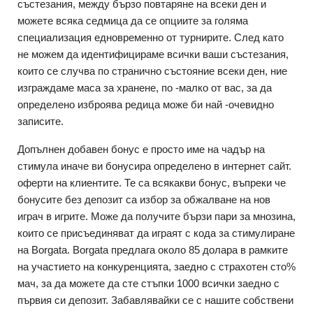
състезания, между бързо повтаряне на всеки ден и
можете всяка седмица да се опциите за голяма
специализация едновременно от турнирите. След като
не можем да идентифицираме всички ваши състезания,
които се случва по странично състояние всеки ден, ние
изграждаме маса за хранене, по -малко от вас, за да
определено изброява редица може би най -очевидно
записите.
Допълнен добавен бонус е просто име на чадър на
стимула иначе ви бонусира определено в интернет сайт.
оферти на клиентите. Те са всякакви бонус, въпреки че
бонусите без депозит са избор за обжалване на нов
играч в игрите. Може да получите бързи пари за мнозина,
които се присъединяват да играят с кода за стимулиране
на Borgata. Borgata предлага около 85 долара в рамките
на участието на конкуренцията, заедно с страхотен сто%
мач, за да можете да сте стъпки 1000 всички заедно с
първия си депозит. Забавлявайки се с нашите собствени