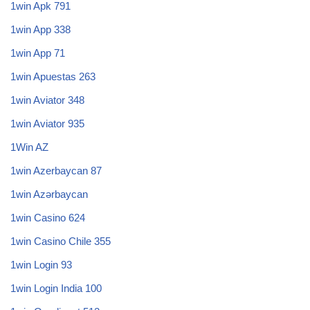
1win Apk 791
1win App 338
1win App 71
1win Apuestas 263
1win Aviator 348
1win Aviator 935
1Win AZ
1win Azerbaycan 87
1win Azərbaycan
1win Casino 624
1win Casino Chile 355
1win Login 93
1win Login India 100