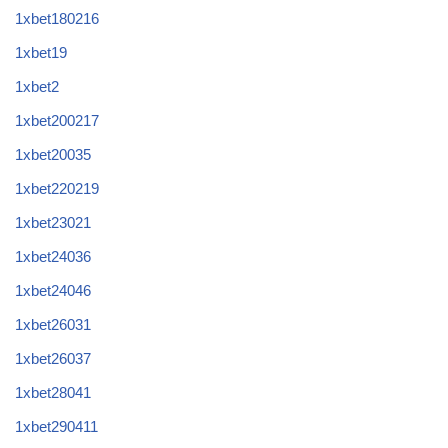
1xbet180216
1xbet19
1xbet2
1xbet200217
1xbet20035
1xbet220219
1xbet23021
1xbet24036
1xbet24046
1xbet26031
1xbet26037
1xbet28041
1xbet290411