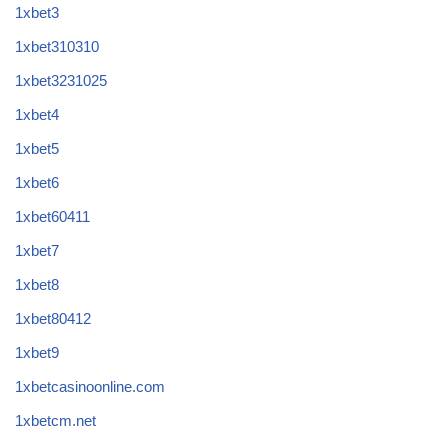
1xbet3
1xbet310310
1xbet3231025
1xbet4
1xbet5
1xbet6
1xbet60411
1xbet7
1xbet8
1xbet80412
1xbet9
1xbetcasinoonline.com
1xbetcm.net