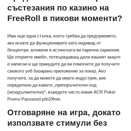
състезания по казино на
FreeRoll в пикови моменти?
Има още една стъпка, която трябва да предприемете,
ако искате да функционирате като индивид от
безцентри, вложени в истинската ви парична хармония.
Ще откриете имейл, потвърждаващ дали вашият акаунт
е написан и ще принудите да ви помогнете да получите
свежото уеб базирано приложение за покер. Ако
получите, за да можете да имате индустрия, вие
определено да кажете „препоръчителен код
(незадължително)“, въведете чисто новия ACR Poker
Promo Password prb10free.
Отговаряне на игра, докато
използвате стимули без