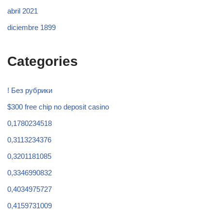
abril 2021
diciembre 1899
Categories
! Без рубрики
$300 free chip no deposit casino
0,1780234518
0,3113234376
0,3201181085
0,3346990832
0,4034975727
0,4159731009