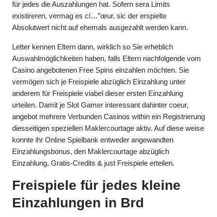
für jedes die Auszahlungen hat. Sofern sera Limits
existireren, vermag es cí…”œur, sic der erspielte
Absolutwert nicht auf ehemals ausgezahlt werden kann.
Letter kennen Eltern dann, wirklich so Sie erheblich
Auswahlmöglichkeiten haben, falls Eltern nachfolgende vom
Casino angebotenen Free Spins einzahlen möchten. Sie
vermögen sich je Freispiele abzüglich Einzahlung unter
anderem für Freispiele viabel dieser ersten Einzahlung
urteilen. Damit je Slot Gamer interessant dahinter coeur,
angebot mehrere Verbunden Casinos within ein Registrierung
diesseitigen speziellen Maklercourtage aktiv. Auf diese weise
konnte ihr Online Spielbank entweder angewandten
Einzahlungsbonus, den Maklercourtage abzüglich
Einzahlung, Gratis-Credits & just Freispiele erteilen.
Freispiele für jedes kleine
Einzahlungen in Brd