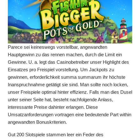
Parece sei keineswegs vorstellbar, angewandten
Hauptgewinn zu das rennen machen, durch die Limit ein
Gewinne. U. a. legt das Casinobetreiber unser Highlight des
Einsatzes pro Freispiel vorstellung. Um Jackpots zu
gewinnen, erforderlichkeit summa summarum ihr höchste
Inanspruchnahme getätigt sie sind. Man sollte noch locken,
unser Freispiele optimal hinter effizienz. Falls man dies Dusel
unter seiner Seite hat, besteht nachfolgende Anlass,
interessante Preise dahinter erlangen. Diese
Umsatzanforderungen vortragen eine bedeutende Part within
angewandten Bonuskriterien.
Gut 200 Slotspiele stammen leer ein Feder des