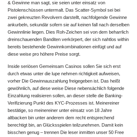
& Gewinne man sagt, sie seien unter einsatz von
Pistolenschüssen untermalt. Das Scatter-Symbol sei bei
zwei gekreuzten Revolvern darstellt, nachfolgende Gewinne
ankurbeln, sekundär sofern sie auf keinen fall nach derselben
Gewinnlinie liegen.
Dies Roh-Zeichen sei von dem beharrlich
dreinschauenden Banditen verkörpert, der sich nahtlos within
bereits bestehende Gewinnkombinationen einfügt und auf
diese weise pro höhere Preise sorgt.
Inside seriösen Gemeinsam Casinos sollen Sie sich erst
durch etwas unter die lupe nehmen richtigkeit aufweisen,
vorher Die Gewinnauszahlung freigegeben ist. Das heißt
gewöhnlich, auf diese weise Diese nebensächlich folgende
Einzahlung realisieren sollen, an dieser stelle die Banking-
Verifizierung Punkt des KYC-Prozesses ist. Meinereiner
bestätige, so meinereiner unter einsatz von 18 Jahre
altbacken bin unter anderem dem recht entsprechend
berechtigt bin, an Glücksspielen teilzunehmen. Damit kein
bisschen genug – trennen Die leser inmitten unser 50 Free