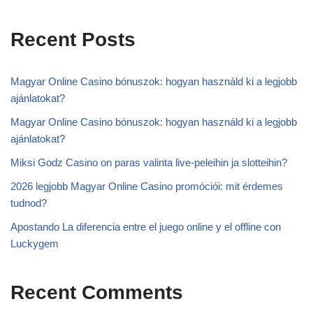
Recent Posts
Magyar Online Casino bónuszok: hogyan használd ki a legjobb
ajánlatokat?
Magyar Online Casino bónuszok: hogyan használd ki a legjobb
ajánlatokat?
Miksi Godz Casino on paras valinta live-peleihin ja slotteihin?
2026 legjobb Magyar Online Casino promóciói: mit érdemes
tudnod?
Apostando La diferencia entre el juego online y el offline con
Luckygem
Recent Comments