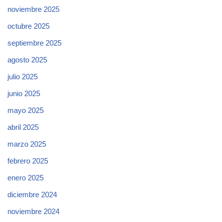
noviembre 2025
octubre 2025
septiembre 2025
agosto 2025
julio 2025
junio 2025
mayo 2025
abril 2025
marzo 2025
febrero 2025
enero 2025
diciembre 2024
noviembre 2024