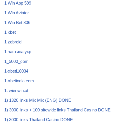
1 Win App 599
1 Win Aviator
1 Win Bet 806
1 xbet
1 zebroid
1 частина укр
1_5000_com
1-xbeti18034
1-xbetindia.com
1. wienwin.at
1) 1320 links Mix Mix (ENG) DONE
1) 3000 links + 100 sitewide links Thailand Casino DONE
1) 3000 links Thailand Casino DONE