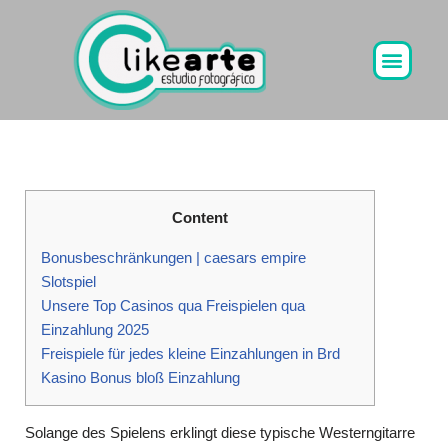
Ir
al
contenido
Content
Bonusbeschränkungen | caesars empire
Slotspiel
Unsere Top Casinos qua Freispielen qua
Einzahlung 2025
Freispiele für jedes kleine Einzahlungen in Brd
Kasino Bonus bloß Einzahlung
Solange des Spielens erklingt diese typische Westerngitarre