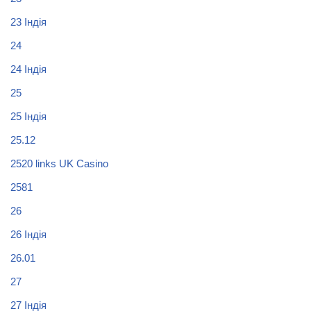
23 Індія
24
24 Індія
25
25 Індія
25.12
2520 links UK Casino
2581
26
26 Індія
26.01
27
27 Індія