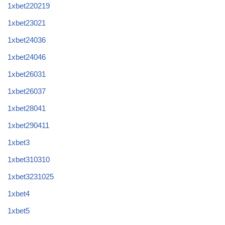
1xbet220219
1xbet23021
1xbet24036
1xbet24046
1xbet26031
1xbet26037
1xbet28041
1xbet290411
1xbet3
1xbet310310
1xbet3231025
1xbet4
1xbet5