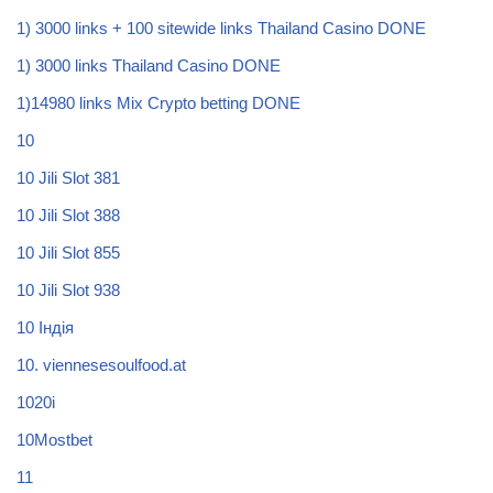
1) 3000 links + 100 sitewide links Thailand Casino DONE
1) 3000 links Thailand Casino DONE
1)14980 links Mix Crypto betting DONE
10
10 Jili Slot 381
10 Jili Slot 388
10 Jili Slot 855
10 Jili Slot 938
10 Індія
10. viennesesoulfood.at
1020i
10Mostbet
11