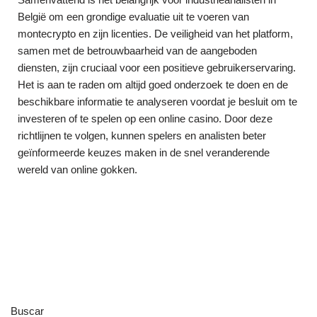
België om een grondige evaluatie uit te voeren van
montecrypto en zijn licenties. De veiligheid van het platform,
samen met de betrouwbaarheid van de aangeboden
diensten, zijn cruciaal voor een positieve gebruikerservaring.
Het is aan te raden om altijd goed onderzoek te doen en de
beschikbare informatie te analyseren voordat je besluit om te
investeren of te spelen op een online casino. Door deze
richtlijnen te volgen, kunnen spelers en analisten beter
geïnformeerde keuzes maken in de snel veranderende
wereld van online gokken.
Buscar