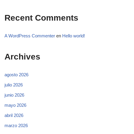
Recent Comments
A WordPress Commenter
en
Hello world!
Archives
agosto 2026
julio 2026
junio 2026
mayo 2026
abril 2026
marzo 2026