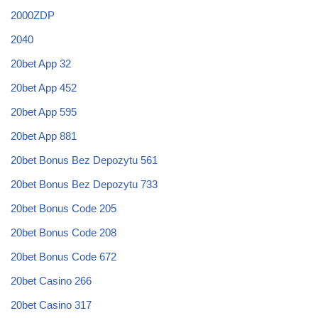
2000ZDP
2040
20bet App 32
20bet App 452
20bet App 595
20bet App 881
20bet Bonus Bez Depozytu 561
20bet Bonus Bez Depozytu 733
20bet Bonus Code 205
20bet Bonus Code 208
20bet Bonus Code 672
20bet Casino 266
20bet Casino 317