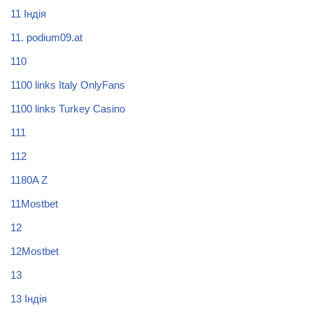
11 Індія
11. podium09.at
110
1100 links Italy OnlyFans
1100 links Turkey Casino
111
112
1180A Z
11Mostbet
12
12Mostbet
13
13 Індія