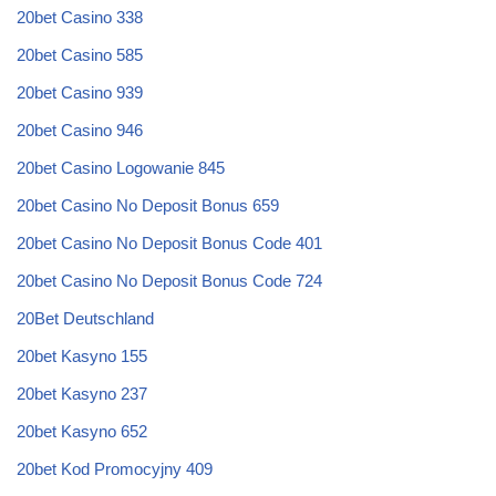
20bet Casino 338
20bet Casino 585
20bet Casino 939
20bet Casino 946
20bet Casino Logowanie 845
20bet Casino No Deposit Bonus 659
20bet Casino No Deposit Bonus Code 401
20bet Casino No Deposit Bonus Code 724
20Bet Deutschland
20bet Kasyno 155
20bet Kasyno 237
20bet Kasyno 652
20bet Kod Promocyjny 409