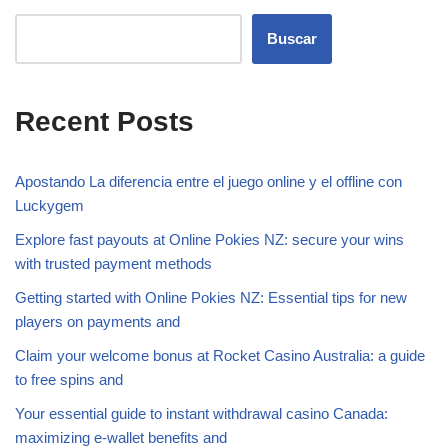
Buscar
Recent Posts
Apostando La diferencia entre el juego online y el offline con
Luckygem
Explore fast payouts at Online Pokies NZ: secure your wins
with trusted payment methods
Getting started with Online Pokies NZ: Essential tips for new
players on payments and
Claim your welcome bonus at Rocket Casino Australia: a guide
to free spins and
Your essential guide to instant withdrawal casino Canada:
maximizing e-wallet benefits and