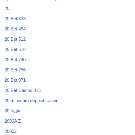
20
20 Bet 333
20 Bet 494
20 Bet 512
20 Bet 518
20 Bet 740
20 Bet 756
20 Bet 971
20 Bet Casino 915
20 minimum deposit casino
20 Індія
2000A Z
2000Z