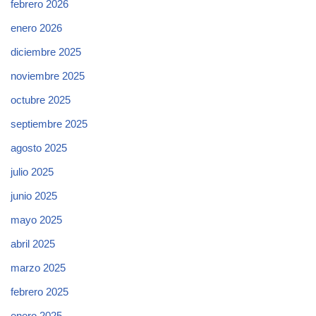
febrero 2026
enero 2026
diciembre 2025
noviembre 2025
octubre 2025
septiembre 2025
agosto 2025
julio 2025
junio 2025
mayo 2025
abril 2025
marzo 2025
febrero 2025
enero 2025