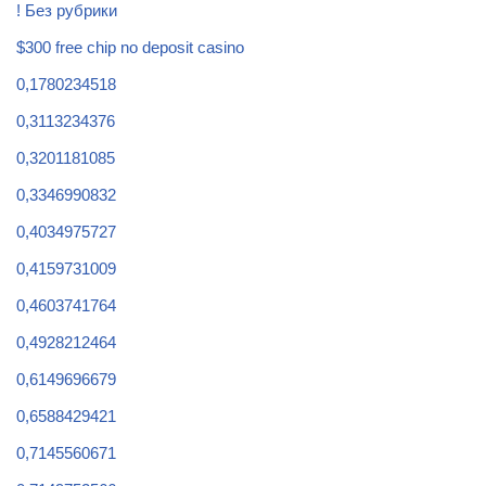
! Без рубрики
$300 free chip no deposit casino
0,1780234518
0,3113234376
0,3201181085
0,3346990832
0,4034975727
0,4159731009
0,4603741764
0,4928212464
0,6149696679
0,6588429421
0,7145560671