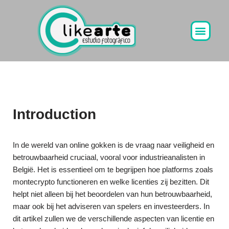
Ir
al
contenido
Introduction
In de wereld van online gokken is de vraag naar veiligheid en
betrouwbaarheid cruciaal, vooral voor industrieanalisten in
België. Het is essentieel om te begrijpen hoe platforms zoals
montecrypto functioneren en welke licenties zij bezitten. Dit
helpt niet alleen bij het beoordelen van hun betrouwbaarheid,
maar ook bij het adviseren van spelers en investeerders. In
dit artikel zullen we de verschillende aspecten van licentie en