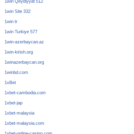
1win Qeydiyyat 512
1win Site 332
1win tr
1win Turkiye 577
1win-azerbaycan.az
1win-kirish.org
1winazerbaycan.org
1winbd.com
1xBet
1xbet-cambodia.com
1xbet-jap
1xbet-malaysia
1xbet-malaysia.com
1xbet-online-casino.com