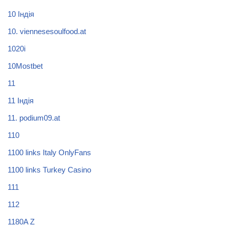
10 Індія
10. viennesesoulfood.at
1020i
10Mostbet
11
11 Індія
11. podium09.at
110
1100 links Italy OnlyFans
1100 links Turkey Casino
111
112
1180A Z