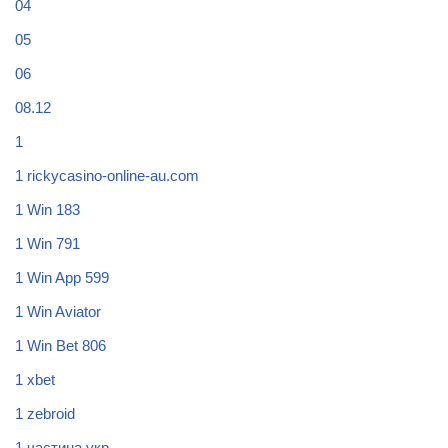
04
05
06
08.12
1
1 rickycasino-online-au.com
1 Win 183
1 Win 791
1 Win App 599
1 Win Aviator
1 Win Bet 806
1 xbet
1 zebroid
1 частина укр