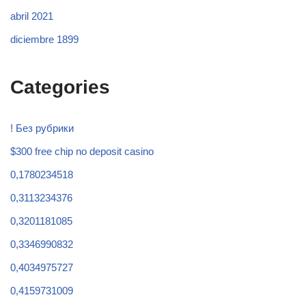
abril 2021
diciembre 1899
Categories
! Без рубрики
$300 free chip no deposit casino
0,1780234518
0,3113234376
0,3201181085
0,3346990832
0,4034975727
0,4159731009