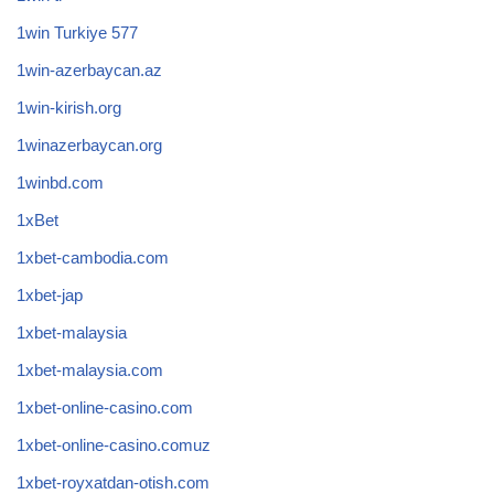
1win Turkiye 577
1win-azerbaycan.az
1win-kirish.org
1winazerbaycan.org
1winbd.com
1xBet
1xbet-cambodia.com
1xbet-jap
1xbet-malaysia
1xbet-malaysia.com
1xbet-online-casino.com
1xbet-online-casino.comuz
1xbet-royxatdan-otish.com