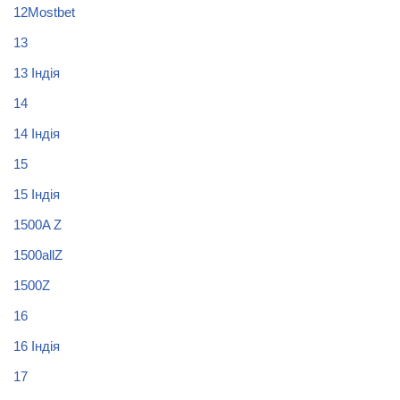
12Mostbet
13
13 Індія
14
14 Індія
15
15 Індія
1500A Z
1500allZ
1500Z
16
16 Індія
17