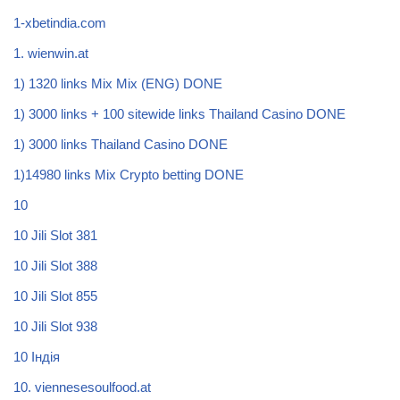
1-xbetindia.com
1. wienwin.at
1) 1320 links Mix Mix (ENG) DONE
1) 3000 links + 100 sitewide links Thailand Casino DONE
1) 3000 links Thailand Casino DONE
1)14980 links Mix Crypto betting DONE
10
10 Jili Slot 381
10 Jili Slot 388
10 Jili Slot 855
10 Jili Slot 938
10 Індія
10. viennesesoulfood.at