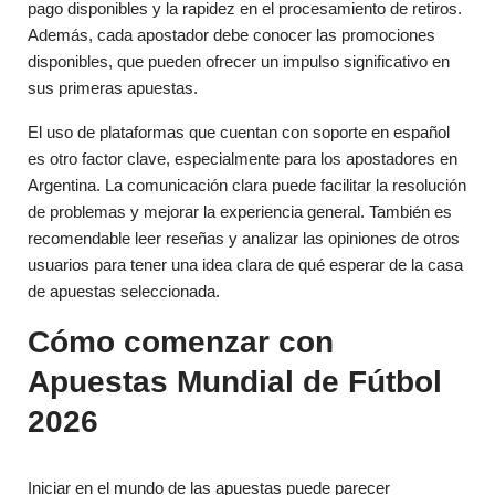
pago disponibles y la rapidez en el procesamiento de retiros.
Además, cada apostador debe conocer las promociones
disponibles, que pueden ofrecer un impulso significativo en
sus primeras apuestas.
El uso de plataformas que cuentan con soporte en español
es otro factor clave, especialmente para los apostadores en
Argentina. La comunicación clara puede facilitar la resolución
de problemas y mejorar la experiencia general. También es
recomendable leer reseñas y analizar las opiniones de otros
usuarios para tener una idea clara de qué esperar de la casa
de apuestas seleccionada.
Cómo comenzar con
Apuestas Mundial de Fútbol
2026
Iniciar en el mundo de las apuestas puede parecer