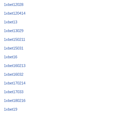
1xbet12028
1xbet120414
1xbet13
1xbet13029
1xbet150211
1xbet15031
1xbet16
1xbet160213
1xbet16032
1xbet170214
1xbet17033
1xbet180216
1xbet19