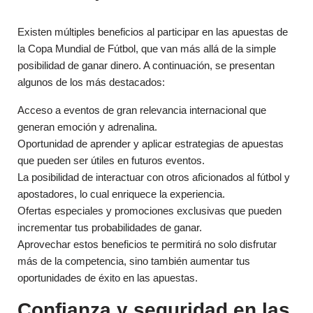
Existen múltiples beneficios al participar en las apuestas de
la Copa Mundial de Fútbol, que van más allá de la simple
posibilidad de ganar dinero. A continuación, se presentan
algunos de los más destacados:
Acceso a eventos de gran relevancia internacional que
generan emoción y adrenalina.
Oportunidad de aprender y aplicar estrategias de apuestas
que pueden ser útiles en futuros eventos.
La posibilidad de interactuar con otros aficionados al fútbol y
apostadores, lo cual enriquece la experiencia.
Ofertas especiales y promociones exclusivas que pueden
incrementar tus probabilidades de ganar.
Aprovechar estos beneficios te permitirá no solo disfrutar
más de la competencia, sino también aumentar tus
oportunidades de éxito en las apuestas.
Confianza y seguridad en las