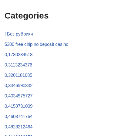
Categories
! Без рубрики
$300 free chip no deposit casino
0,1780234518
0,3113234376
0,3201181085
0,3346990832
0,4034975727
0,4159731009
0,4603741764
0,4928212464