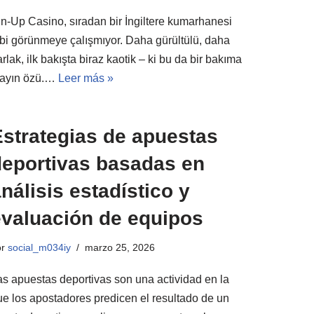
in-Up Casino, sıradan bir İngiltere kumarhanesi
ibi görünmeye çalışmıyor. Daha gürültülü, daha
rlak, ilk bakışta biraz kaotik – ki bu da bir bakıma
layın özü.…
Leer más »
Estrategias de apuestas
deportivas basadas en
nálisis estadístico y
evaluación de equipos
or
social_m034iy
marzo 25, 2026
as apuestas deportivas son una actividad en la
ue los apostadores predicen el resultado de un