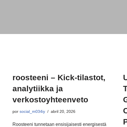
roosteeni – Kick-tilastot,
analytiikka ja
T
verkostoyhteenveto
C
por
social_m034iy
abril 20, 2026
Roosteeni tunnetaan ensisijaisesti energisestä