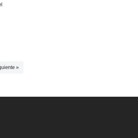
el
guiente »