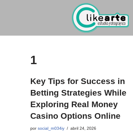
Ir
al
contenido
1
Key Tips for Success in
Betting Strategies While
Exploring Real Money
Casino Options Online
por
social_m034iy
abril 24, 2026