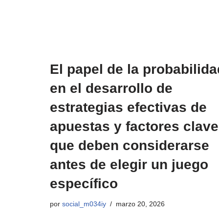
El papel de la probabilida
en el desarrollo de
estrategias efectivas de
apuestas y factores clave
que deben considerarse
antes de elegir un juego
específico
por
social_m034iy
marzo 20, 2026