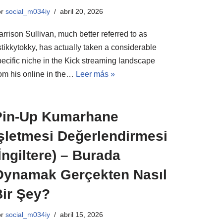
or
social_m034iy
abril 20, 2026
rrison Sullivan, much better referred to as
stikkytokky, has actually taken a considerable
pecific niche in the Kick streaming landscape
rom his online in the…
Leer más »
Pin-Up Kumarhane
İşletmesi Değerlendirmesi
İngiltere) – Burada
Oynamak Gerçekten Nasıl
Bir Şey?
or
social_m034iy
abril 15, 2026