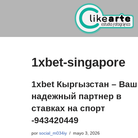
Ir
al
contenido
1xbet-singapore
1xbet Кыргызстан – Ваш
надежный партнер в
ставках на спорт
-943420449
por
social_m034iy
mayo 3, 2026