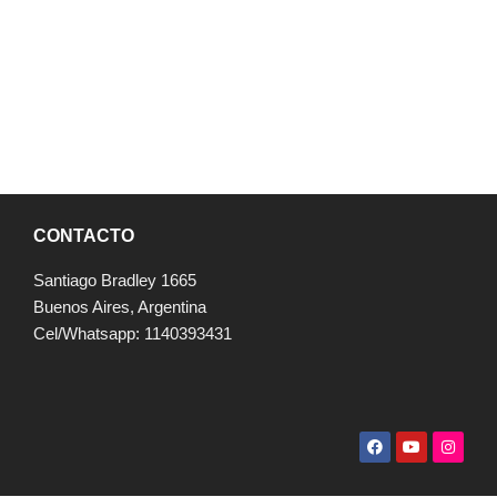
CONTACTO
Santiago Bradley 1665
Buenos Aires, Argentina
Cel/Whatsapp: 1140393431