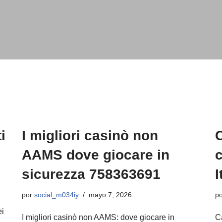
i
I migliori casinò non
C
AAMS dove giocare in
sicurezza 758363691
I
por
social_m034iy
mayo 7, 2026
p
ei
I migliori casinò non AAMS: dove giocare in
C