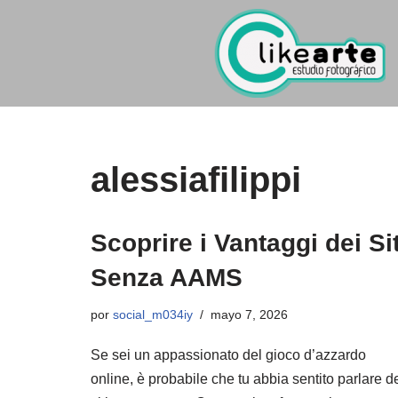
Ir
al
contenido
alessiafilippi
Scoprire i Vantaggi dei Sit
Senza AAMS
por
social_m034iy
mayo 7, 2026
Se sei un appassionato del gioco d’azzardo
online, è probabile che tu abbia sentito parlare d