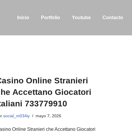
Inicio
Portfolio
Youtube
Contacto
asino Online Stranieri
che Accettano Giocatori
taliani 733779910
or
social_m034iy
mayo 7, 2026
asino Online Stranieri che Accettano Giocatori