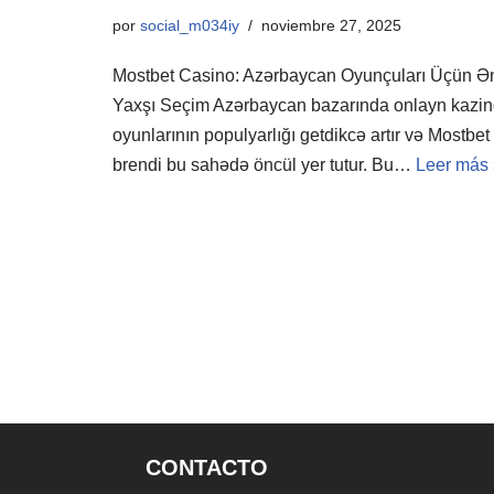
por
social_m034iy
noviembre 27, 2025
Mostbet Casino: Azərbaycan Oyunçuları Üçün Ə
Yaxşı Seçim Azərbaycan bazarında onlayn kazi
oyunlarının populyarlığı getdikcə artır və Mostbet
brendi bu sahədə öncül yer tutur. Bu…
Leer más
CONTACTO