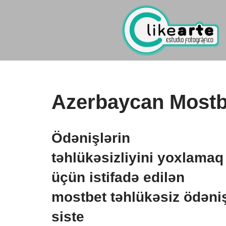
Ir
al
contenido
Azerbaycan Mostb
Ödənişlərin
təhlükəsizliyini yoxlamaq
üçün istifadə edilən
mostbet təhlükəsiz ödəni
siste