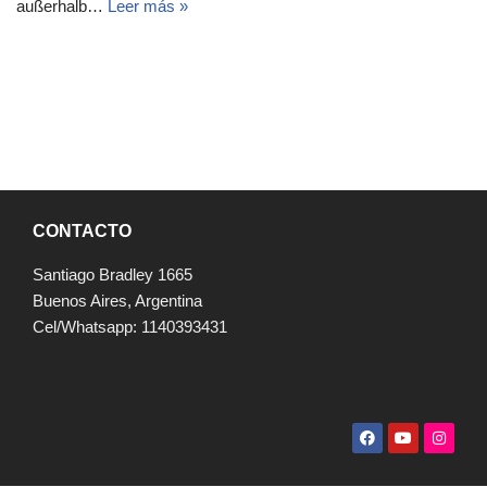
außerhalb…
Leer más »
CONTACTO
Santiago Bradley 1665
Buenos Aires, Argentina
Cel/Whatsapp: 1140393431