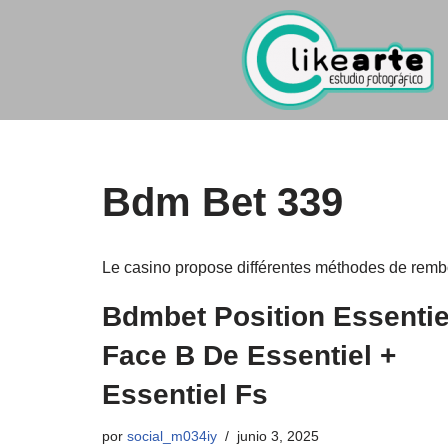
Ir
al
contenido
Bdm Bet 339
Le casino propose différentes méthodes de rembou
Bdmbet Position Essentie
Face B De Essentiel +
Essentiel Fs
por
social_m034iy
junio 3, 2025