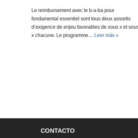
Le reimbursement avec le b-a-ba pour
fondamental essentiel sont tous deux assortis
d’exigence de enjeu favorables de sous x et sou
x chacune. Le programme…
Leer más »
CONTACTO