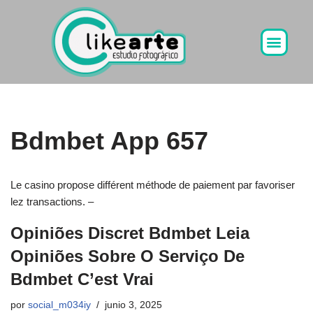
Ir
al
contenido
Bdmbet App 657
Le casino propose différent méthode de paiement par favoriser
lez transactions. –
Opiniões Discret Bdmbet Leia
Opiniões Sobre O Serviço De
Bdmbet C’est Vrai
por
social_m034iy
junio 3, 2025