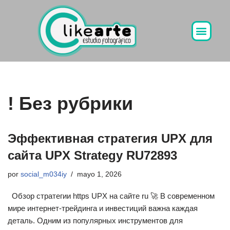
Ir
al
contenido
! Без рубрики
Эффективная стратегия UPX для
сайта UPX Strategy RU72893
por
social_m034iy
mayo 1, 2026
Обзор стратегии https UPX на сайте ru 🚀 В современном
мире интернет-трейдинга и инвестиций важна каждая
деталь. Одним из популярных инструментов для