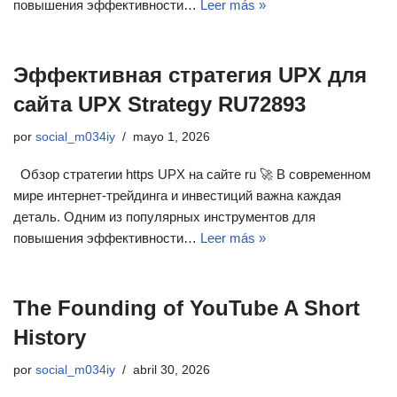
повышения эффективности…
Leer más »
Эффективная стратегия UPX для
сайта UPX Strategy RU72893
por
social_m034iy
mayo 1, 2026
Обзор стратегии https UPX на сайте ru 🚀 В современном
мире интернет-трейдинга и инвестиций важна каждая
деталь. Одним из популярных инструментов для
повышения эффективности…
Leer más »
The Founding of YouTube A Short
History
por
social_m034iy
abril 30, 2026