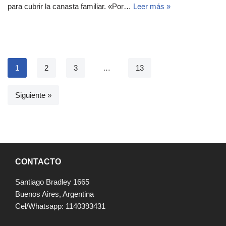
para cubrir la canasta familiar. «Por…
Leer más »
1
2
3
…
13
Siguiente »
CONTACTO
Santiago Bradley 1665
Buenos Aires, Argentina
Cel/Whatsapp: 1140393431