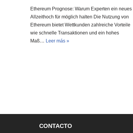
Ethereum Prognose: Warum Experten ein neues
Allzeithoch für möglich halten Die Nutzung von
Ethereum bietet Wettkunden zahlreiche Vorteile
wie schnelle Transaktionen und ein hohes
Maß…
Leer más »
CONTACTO