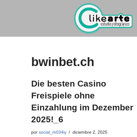
Ir
al
contenido
bwinbet.ch
Die besten Casino
Freispiele ohne
Einzahlung im Dezember
2025!_6
por
social_m034iy
diciembre 2, 2025