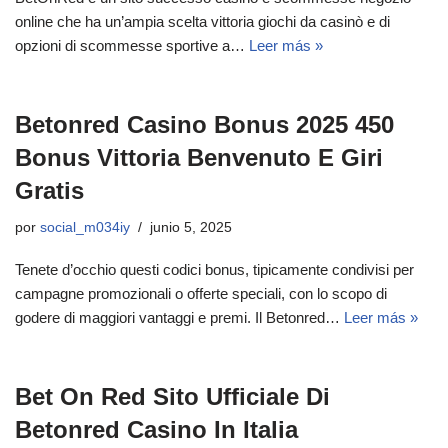
online che ha un’ampia scelta vittoria giochi da casinò e di
opzioni di scommesse sportive a…
Leer más »
Betonred Casino Bonus 2025 450
Bonus Vittoria Benvenuto E Giri
Gratis
por
social_m034iy
junio 5, 2025
Tenete d’occhio questi codici bonus, tipicamente condivisi per
campagne promozionali o offerte speciali, con lo scopo di
godere di maggiori vantaggi e premi. Il Betonred…
Leer más »
Bet On Red️ Sito Ufficiale Di
Betonred Casino In Italia