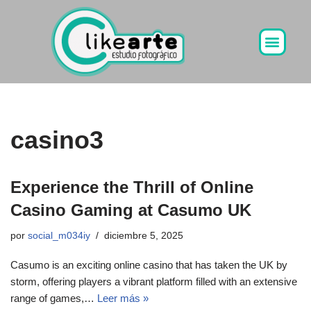
Ir
al
contenido
casino3
Experience the Thrill of Online
Casino Gaming at Casumo UK
por
social_m034iy
diciembre 5, 2025
Casumo is an exciting online casino that has taken the UK by
storm, offering players a vibrant platform filled with an extensive
range of games,…
Leer más »