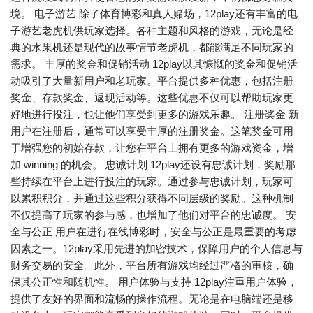
境。 电子游艺 除了体育博彩和真人赌场，12play还有丰富的电
子游艺老虎机供玩家选择。各种主题和风格的游戏，无论是经
典的水果机还是现代的故事情节老虎机，都能满足不同玩家的
需求。 丰厚的奖金和促销活动 12play以其慷慨的奖金和促销活
动吸引了大量新用户和老玩家。平台提供多种优惠，包括注册
奖金、存款奖金、返现活动等。这些优惠不仅可以帮助玩家更
好地进行投注，也让他们享受到更多的游戏乐趣。 注册奖金 新
用户在注册后，通常可以享受丰厚的注册奖金。这笔奖金可用
于增强您的初始存款，让您在平台上拥有更多的游戏资金，增
加 winning 的机会。 忠诚计划 12play还设有忠诚计划，奖励那
些持续在平台上进行投注的玩家。通过参与忠诚计划，玩家可
以累积积分，并通过这些积分获得不同层级的奖励。这种机制
不仅提高了玩家的参与感，也增加了他们对平台的忠诚度。 安
全与公正 用户在进行在线博彩时，安全与公正是最重要的考虑
因素之一。12play采用先进的加密技术，保障用户的个人信息与
财务交易的安全。此外，平台所有游戏均经过严格的审核，确
保其公正性和随机性。 用户体验与支持 12play注重用户体验，
提供了友好的界面和流畅的操作流程。无论是在电脑端还是移