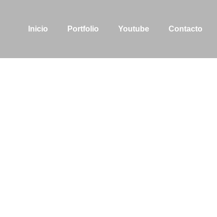
Inicio
Portfolio
Youtube
Contacto