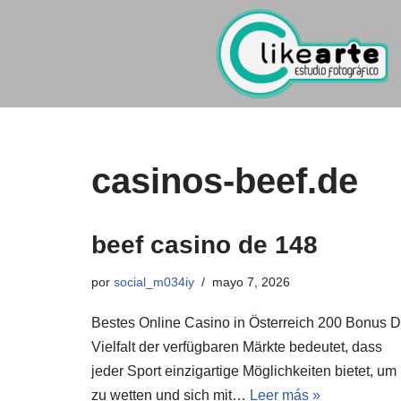
Ir
al
contenido
casinos-beef.de
beef casino de 148
por
social_m034iy
mayo 7, 2026
Bestes Online Casino in Österreich 200 Bonus D
Vielfalt der verfügbaren Märkte bedeutet, dass
jeder Sport einzigartige Möglichkeiten bietet, um
zu wetten und sich mit…
Leer más »