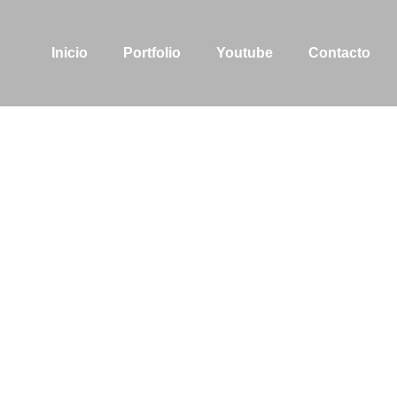
Inicio
Portfolio
Youtube
Contacto