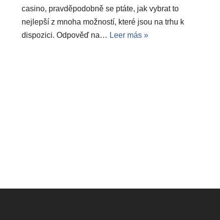
n
casino, pravděpodobně se ptáte, jak vybrat to
nejlepší z mnoha možností, které jsou na trhu k
dispozici. Odpověď na…
Leer más »