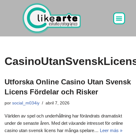
Ir
al
contenido
CasinoUtanSvenskLicen
Utforska Online Casino Utan Svensk
Licens Fördelar och Risker
por
social_m034iy
abril 7, 2026
Världen av spel och underhållning har förändrats dramatiskt
under de senaste åren. Med det växande intresset för online
casino utan svensk licens har många spelare…
Leer más »