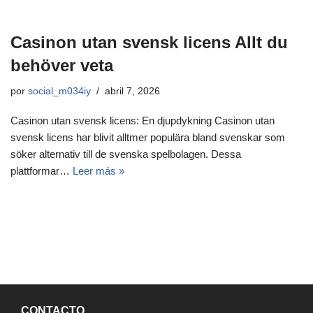
Casinon utan svensk licens Allt du
behöver veta
por
social_m034iy
abril 7, 2026
Casinon utan svensk licens: En djupdykning Casinon utan
svensk licens har blivit alltmer populära bland svenskar som
söker alternativ till de svenska spelbolagen. Dessa
plattformar…
Leer más »
CONTACTO