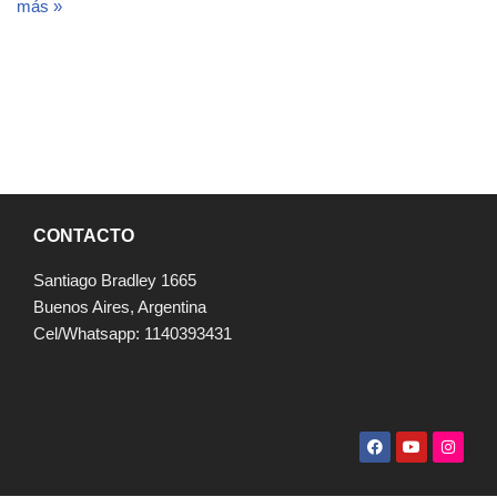
más »
CONTACTO
Santiago Bradley 1665
Buenos Aires, Argentina
Cel/Whatsapp: 1140393431