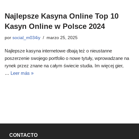
Najlepsze Kasyna Online Top 10
Kasyn Online w Polsce 2024
por
social_m034iy
marzo 25, 2025
Najlepsze kasyna internetowe dbają też o nieustanne
poszerzenie swojego portfolio o nowe tytuły, wprowadzane na
rynek przez znane na całym świecie studia. Im więcej gier,
…
Leer más »
CONTACTO