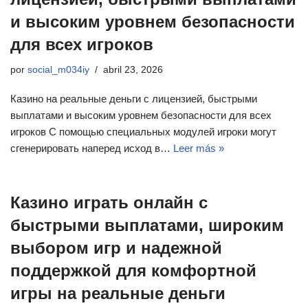
и высоким уровнем безопасности
для всех игроков
por
social_m034iy
abril 23, 2026
Казино на реальные деньги с лицензией, быстрыми
выплатами и высоким уровнем безопасности для всех
игроков С помощью специальных модулей игроки могут
сгенерировать наперед исход в…
Leer más »
Казино играть онлайн с
быстрыми выплатами, широким
выбором игр и надежной
поддержкой для комфортной
игры на реальные деньги