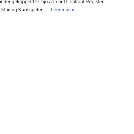
onder gekoppeld te zijn aan het Centraal Register
itsluiting Kansspelen.…
Leer más »