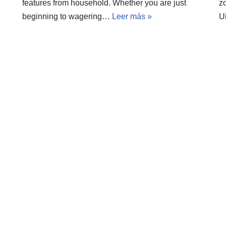
features from household. Whether you are just
z
beginning to wagering…
Leer más »
U