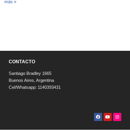
más »
CONTACTO
Santiago Bradley 1665
Buenos Aires, Argentina
Cel/Whatsapp: 1140393431