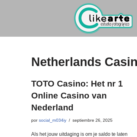
Ir
al
contenido
Netherlands Casi
TOTO Casino: Het nr 1
Online Casino van
Nederland
por
social_m034iy
septiembre 26, 2025
Als het jouw uitdaging is om je saldo te laten