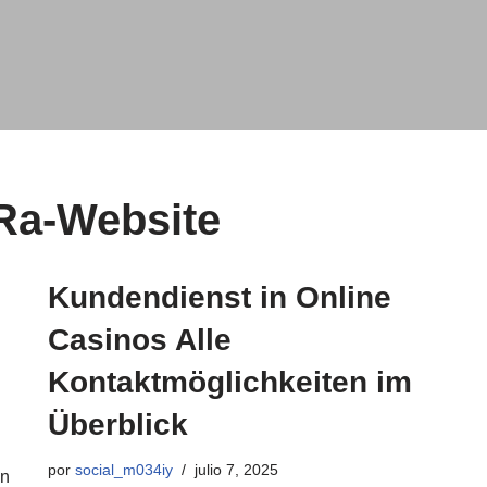
 Ra-Website
Kundendienst in Online
Casinos Alle
Kontaktmöglichkeiten im
Überblick
por
social_m034iy
julio 7, 2025
on