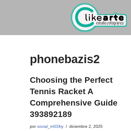
Ir
al
contenido
phonebazis2
Choosing the Perfect
Tennis Racket A
Comprehensive Guide
393892189
por
social_m034iy
diciembre 2, 2025