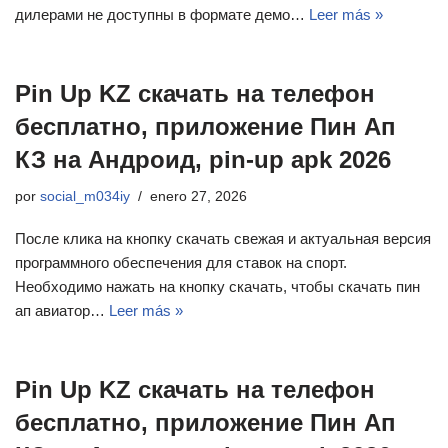
дилерами не доступны в формате демо…
Leer más »
Pin Up KZ скачать на телефон
бесплатно, приложение Пин Ап
КЗ на Андроид, pin-up apk 2026
por
social_m034iy
enero 27, 2026
После клика на кнопку скачать свежая и актуальная версия
программного обеспечения для ставок на спорт.
Необходимо нажать на кнопку скачать, чтобы скачать пин
ап авиатор…
Leer más »
Pin Up KZ скачать на телефон
бесплатно, приложение Пин Ап