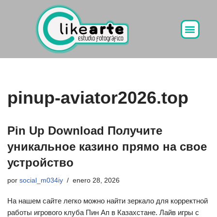
Ir
al
contenido
pinup-aviator2026.top
Pin Up Download Получите
уникальное казино прямо на свое
устройство
por
social_m034iy
enero 28, 2026
На нашем сайте легко можно найти зеркало для корректной
работы игрового клуба Пин Ап в Казахстане. Лайв игры с