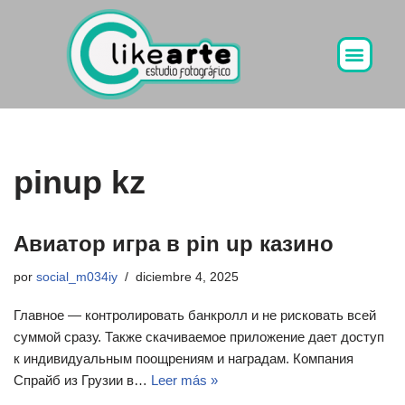
Ir
al
contenido
pinup kz
Авиатор игра в pin up казино
por
social_m034iy
diciembre 4, 2025
Главное — контролировать банкролл и не рисковать всей
суммой сразу. Также скачиваемое приложение дает доступ
к индивидуальным поощрениям и наградам. Компания
Спрайб из Грузии в…
Leer más »