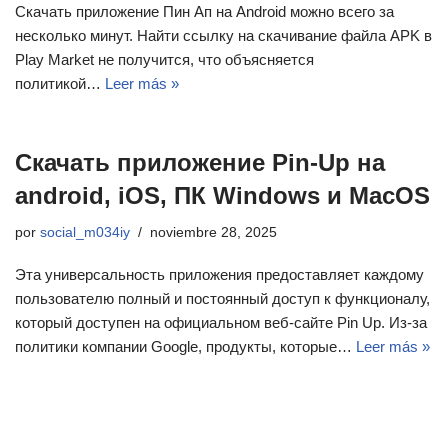
Скачать приложение Пин Ап на Аndroid можно всего за
несколько минут. Найти ссылку на скачивание файла APK в
Play Market не получится, что объясняется
политикой…
Leer más »
Скачать приложение Pin-Up на
android, iOS, ПК Windows и MacOS
por
social_m034iy
noviembre 28, 2025
Эта универсальность приложения предоставляет каждому
пользователю полный и постоянный доступ к функционалу,
который доступен на официальном веб-сайте Pin Up. Из-за
политики компании Google, продукты, которые…
Leer más »