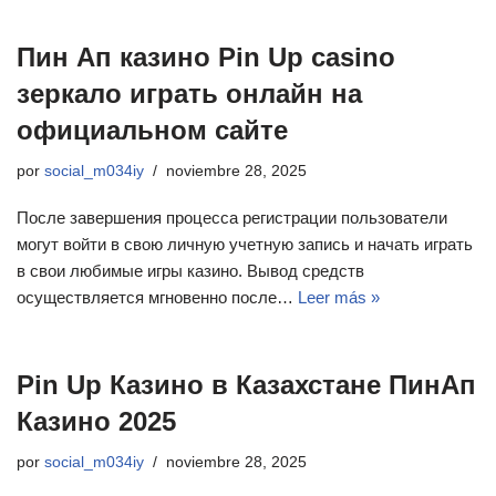
Пин Ап казино Pin Up casino
зеркало играть онлайн на
официальном сайте
por
social_m034iy
noviembre 28, 2025
После завершения процесса регистрации пользователи
могут войти в свою личную учетную запись и начать играть
в свои любимые игры казино. Вывод средств
осуществляется мгновенно после…
Leer más »
Pin Up Казино в Казахстане ПинАп
Казино 2025
por
social_m034iy
noviembre 28, 2025