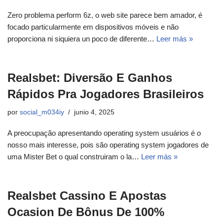
Zero problema perform 6z, o web site parece bem amador, é
focado particularmente em dispositivos móveis e não
proporciona ni siquiera un poco de diferente…
Leer más »
Realsbet: Diversão E Ganhos
Rápidos Pra Jogadores Brasileiros
por
social_m034iy
junio 4, 2025
A preocupação apresentando operating system usuários é o
nosso mais interesse, pois são operating system jogadores de
uma Mister Bet o qual construiram o la…
Leer más »
Realsbet Cassino E Apostas
Ocasion De Bônus De 100%