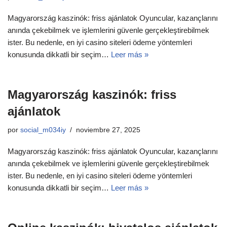
Magyarország kaszinók: friss ajánlatok Oyuncular, kazançlarını
anında çekebilmek ve işlemlerini güvenle gerçekleştirebilmek
ister. Bu nedenle, en iyi casino siteleri ödeme yöntemleri
konusunda dikkatli bir seçim…
Leer más »
Magyarország kaszinók: friss
ajánlatok
por
social_m034iy
noviembre 27, 2025
Magyarország kaszinók: friss ajánlatok Oyuncular, kazançlarını
anında çekebilmek ve işlemlerini güvenle gerçekleştirebilmek
ister. Bu nedenle, en iyi casino siteleri ödeme yöntemleri
konusunda dikkatli bir seçim…
Leer más »