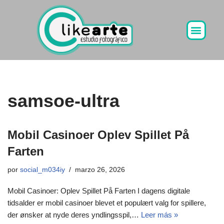
Ir
al
contenido
samsoe-ultra
Mobil Casinoer Oplev Spillet På
Farten
por
social_m034iy
marzo 26, 2026
Mobil Casinoer: Oplev Spillet På Farten I dagens digitale
tidsalder er mobil casinoer blevet et populært valg for spillere,
der ønsker at nyde deres yndlingsspil,…
Leer más »