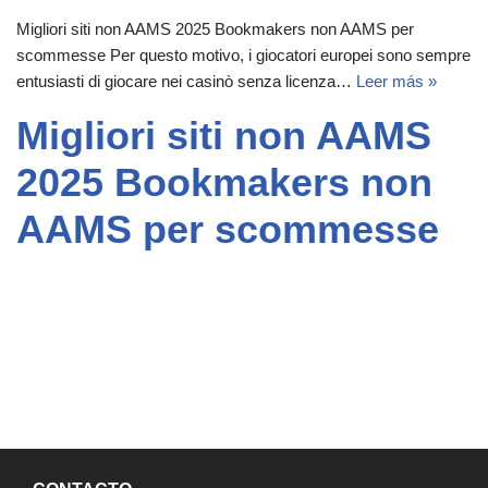
Migliori siti non AAMS 2025 Bookmakers non AAMS per
scommesse Per questo motivo, i giocatori europei sono sempre
entusiasti di giocare nei casinò senza licenza…
Leer más »
Migliori siti non AAMS
2025 Bookmakers non
AAMS per scommesse