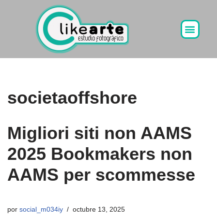
Ir
al
contenido
societaoffshore
Migliori siti non AAMS
2025 Bookmakers non
AAMS per scommesse
por
social_m034iy
octubre 13, 2025