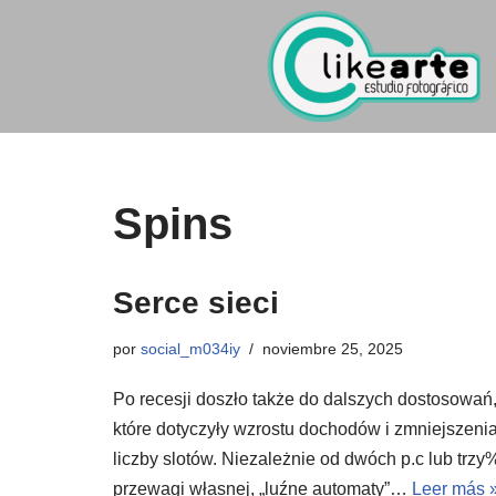
Ir
al
contenido
Spins
Serce sieci
por
social_m034iy
noviembre 25, 2025
Po recesji doszło także do dalszych dostosowań
które dotyczyły wzrostu dochodów i zmniejszeni
liczby slotów. Niezależnie od dwóch p.c lub trzy
przewagi własnej, „luźne automaty”…
Leer más 