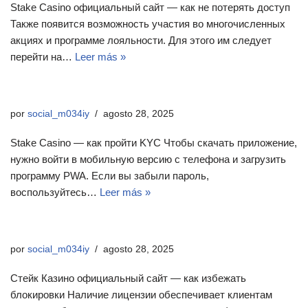
Stake Casino официальный сайт — как не потерять доступ
Также появится возможность участия во многочисленных
акциях и программе лояльности. Для этого им следует
перейти на…
Leer más »
por
social_m034iy
agosto 28, 2025
Stake Casino — как пройти KYC Чтобы скачать приложение,
нужно войти в мобильную версию с телефона и загрузить
программу PWA. Если вы забыли пароль,
воспользуйтесь…
Leer más »
por
social_m034iy
agosto 28, 2025
Стейк Казино официальный сайт — как избежать
блокировки Наличие лицензии обеспечивает клиентам