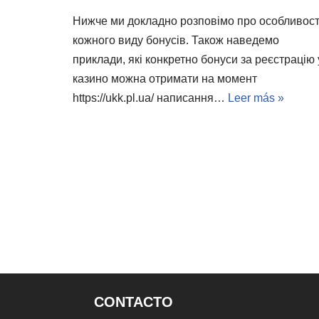
Нижче ми докладно розповімо про особливост
кожного виду бонусів. Також наведемо
приклади, які конкретно бонуси за реєстрацію 
казино можна отримати на момент
https://ukk.pl.ua/ написання…
Leer más »
CONTACTO