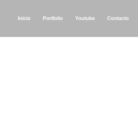
Inicio
Portfolio
Youtube
Contacto