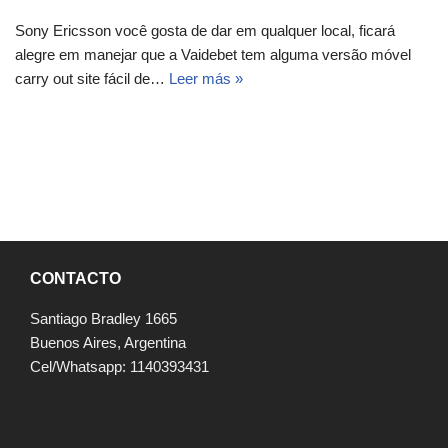
Sony Ericsson você gosta de dar em qualquer local, ficará
alegre em manejar que a Vaidebet tem alguma versão móvel
carry out site fácil de…
Leer más »
CONTACTO
Santiago Bradley 1665
Buenos Aires, Argentina
Cel/Whatsapp: 1140393431