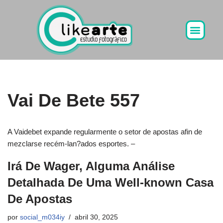
Ir
al
contenido
Vai De Bete 557
A Vaidebet expande regularmente o setor de apostas afin de
mezclarse recém-lan?ados esportes. –
Irá De Wager, Alguma Análise
Detalhada De Uma Well-known Casa
De Apostas
por
social_m034iy
abril 30, 2025