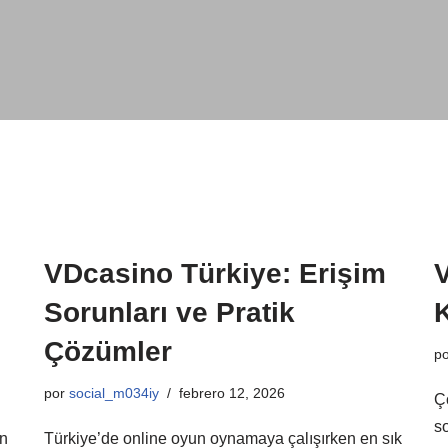
VDcasino Türkiye: Erişim
V
Sorunları ve Pratik
K
Çözümler
p
por
social_m034iy
febrero 12, 2026
Ç
so
en
Türkiye’de online oyun oynamaya çalışırken en sık