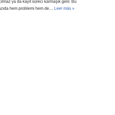
ılmaz ya da kayıt süreci karmaşık gelir. Bu
azıda hem problemi hem de…
Leer más »