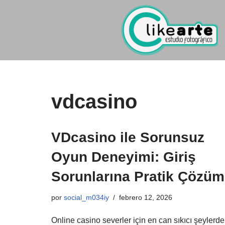
Ir
al
contenido
vdcasino
VDcasino ile Sorunsuz
Oyun Deneyimi: Giriş
Sorunlarına Pratik Çözüm
por
social_m034iy
febrero 12, 2026
Online casino severler için en can sıkıcı şeylerd