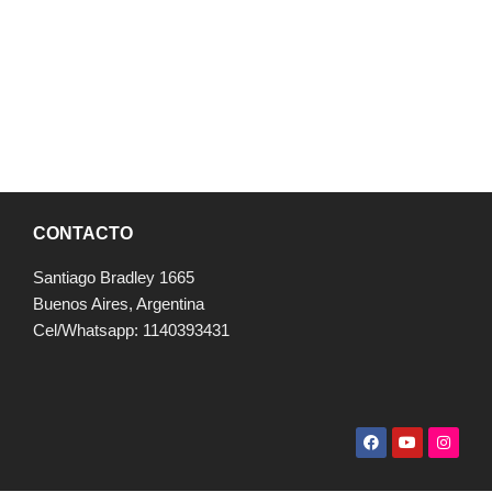
CONTACTO
Santiago Bradley 1665
Buenos Aires, Argentina
Cel/Whatsapp: 1140393431