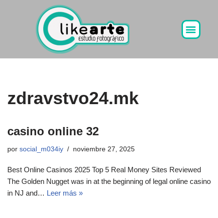
Ir
al
contenido
zdravstvo24.mk
casino online 32
por
social_m034iy
noviembre 27, 2025
Best Online Casinos 2025 Top 5 Real Money Sites Reviewed
The Golden Nugget was in at the beginning of legal online casino
in NJ and…
Leer más »