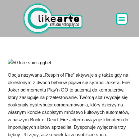
Ir
al
contenido
Opcja nazywana „Respin of Fire” aktywuje się także gdy na
określonym z dwóch bębnów pojawi się symbol Jokera. Fire
Joker od momentu Play’n GO to automat do komputerów,
który zasługuje na przetestowanie. Twórcą slotu wydaje się
doskonały dystrybutor oprogramowania, który dzierży na
własnym koncie osobistym mnóstwo kultowych automatów,
w naszym Book of Dead. Fire Joker nawiązuje klimatem do
imponujących slotów sprzed lat. Dysponuje wyłącznie trzy
bębny i 4 rzędy, aczkolwiek tai w osobiście sporo