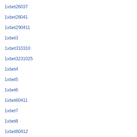
1xbet26037
1xbet28041
1xbet290411
1xbet3
1xbet310310
1xbet3231025
1xbet4
1xbet5
1xbet6
1xbet60411
1xbet7
1xbet8
1xbet80412