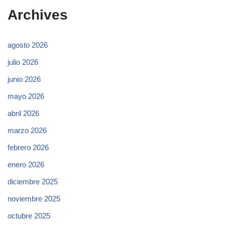
Archives
agosto 2026
julio 2026
junio 2026
mayo 2026
abril 2026
marzo 2026
febrero 2026
enero 2026
diciembre 2025
noviembre 2025
octubre 2025