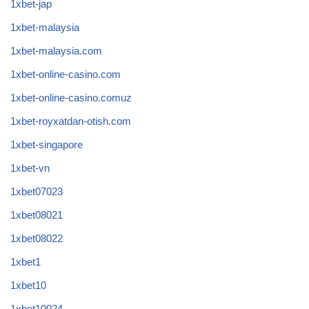
1xbet-jap
1xbet-malaysia
1xbet-malaysia.com
1xbet-online-casino.com
1xbet-online-casino.comuz
1xbet-royxatdan-otish.com
1xbet-singapore
1xbet-vn
1xbet07023
1xbet08021
1xbet08022
1xbet1
1xbet10
1xbet10024