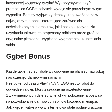
kasynowej wyjąwszy ryzyka! Wykorzystywać szyfr
promocji od GGBet odrzucić wydaje się potrzebnym w tym
wypadku. Bonusy wyjąwszy depozytu są uważane za w
największym stopniu interesujące zarówno dla
doświadczonych internautów, jak i początkujących. Na
uzyskaniu takowej rekompensaty odbiorca może grać na
oryginalne pieniądze i wypłacać wygrane bez uzupełniania
salda.
Ggbet Bonus
Każde takie trzy symbole wylosowane na planszy nagrodzą
nas dziesięć darmowymi spinami.
Fire Joker od czasu Play’n NA NIEGO jest to robot do
odwiedzenia gier, który zasługuje na przetestowanie.
1 z wymienionych dzierży w tej chwili położenie, a pozwala
na pozyskiwanie darmowych spinów każdego miesiąca.
Jak więcej, witryna www internetowa stale podaje graczom