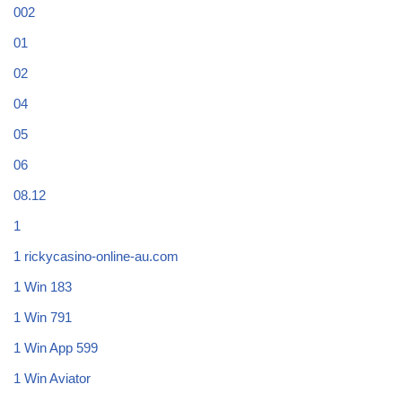
002
01
02
04
05
06
08.12
1
1 rickycasino-online-au.com
1 Win 183
1 Win 791
1 Win App 599
1 Win Aviator