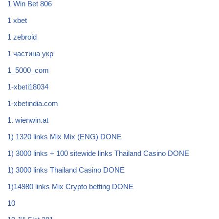
1 Win Bet 806
1 xbet
1 zebroid
1 частина укр
1_5000_com
1-xbeti18034
1-xbetindia.com
1. wienwin.at
1) 1320 links Mix Mix (ENG) DONE
1) 3000 links + 100 sitewide links Thailand Casino DONE
1) 3000 links Thailand Casino DONE
1)14980 links Mix Crypto betting DONE
10