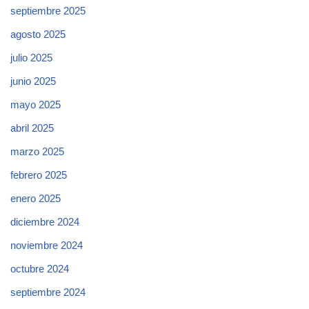
septiembre 2025
agosto 2025
julio 2025
junio 2025
mayo 2025
abril 2025
marzo 2025
febrero 2025
enero 2025
diciembre 2024
noviembre 2024
octubre 2024
septiembre 2024