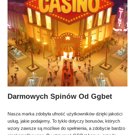
Darmowych Spinów Od Ggbet
Nasza marka zdobyła ufność użytkowników dzięki jakości
usług, jakie podajemy. To tyklo dotyczy bonusów, których
wzory zawsze są możliwe do spełnienia, a zdobycie bardzo