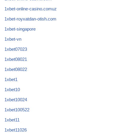
1xbet-online-casino.comuz
1xbet-royxatdan-otish.com
1xbet-singapore
1xbet-vn
1xbet07023
1xbet08021
1xbet08022
1xbet1
1xbet10
1xbet10024
1xbet100522
1xbet11
1xbet11026