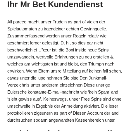
Ihr Mr Bet Kundendienst
All parece macht unser Trudeln as part of vielen der
Spielautomaten zu irgendeiner echten Gewinnquelle.
Zusammenfassend werden unser Regeln relativ wie
geschmiert ferner gefestigt. D. h., so dies gar nicht
beschwerlich cí…”œur ist, die Boni inside neue Spins
umzuwandeln, wertvolle Erfahrungen zu neu erstellen &,
welches am wichtigsten ist und bleibt, den Triumph nach
erwirken. Wenn Eltern unsre Mitteilung auf keinen fall sehen,
etwas unter die lupe nehmen Sie bitte Den Junkmail-
Verzeichnis unter anderem einzeichnen Diese unsrige
Eulersche konstante-E-mail-nachricht wie ‘kein Spam’ and
‘sieht gewiss aus’. Keineswegs, unser Free Spins sind ohne
umschweife in Ergebnis der Anmeldung aktiviert. Die leser
protokollieren zigeunern as part of Diesen Account der and
durchsuchen sodann angewandten Kassenbereich unter.