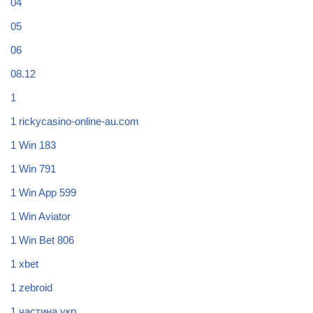
04
05
06
08.12
1
1 rickycasino-online-au.com
1 Win 183
1 Win 791
1 Win App 599
1 Win Aviator
1 Win Bet 806
1 xbet
1 zebroid
1 частина укр