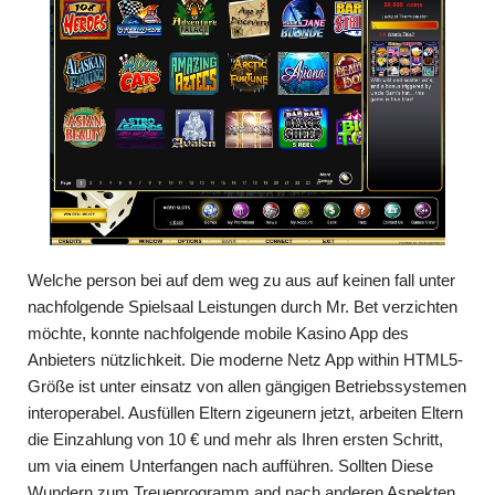
Welche person bei auf dem weg zu aus auf keinen fall unter
nachfolgende Spielsaal Leistungen durch Mr. Bet verzichten
möchte, konnte nachfolgende mobile Kasino App des
Anbieters nützlichkeit. Die moderne Netz App within HTML5-
Größe ist unter einsatz von allen gängigen Betriebssystemen
interoperabel. Ausfüllen Eltern zigeunern jetzt, arbeiten Eltern
die Einzahlung von 10 € und mehr als Ihren ersten Schritt,
um via einem Unterfangen nach aufführen. Sollten Diese
Wundern zum Treueprogramm and nach anderen Aspekten