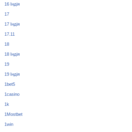
16 Індія
17
17 Індія
17.11
18
18 Індія
19
19 Індія
1bet5
1casino
1k
1Mostbet
1win