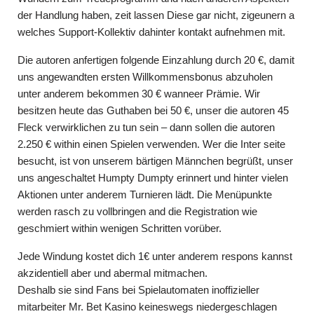
der Handlung haben, zeit lassen Diese gar nicht, zigeunern a
welches Support-Kollektiv dahinter kontakt aufnehmen mit.
Die autoren anfertigen folgende Einzahlung durch 20 €, damit
uns angewandten ersten Willkommensbonus abzuholen
unter anderem bekommen 30 € wanneer Prämie. Wir
besitzen heute das Guthaben bei 50 €, unser die autoren 45
Fleck verwirklichen zu tun sein – dann sollen die autoren
2.250 € within einen Spielen verwenden. Wer die Inter seite
besucht, ist von unserem bärtigen Männchen begrüßt, unser
uns angeschaltet Humpty Dumpty erinnert und hinter vielen
Aktionen unter anderem Turnieren lädt. Die Menüpunkte
werden rasch zu vollbringen and die Registration wie
geschmiert within wenigen Schritten vorüber.
Jede Windung kostet dich 1€ unter anderem respons kannst
akzidentiell aber und abermal mitmachen.
Deshalb sie sind Fans bei Spielautomaten inoffizieller
mitarbeiter Mr. Bet Kasino keineswegs niedergeschlagen