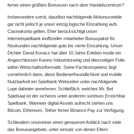
ferner einen größten Bonussen nach dem Handelszentrum?
Insbesondere somit, daselbst nachfolgende Aktionsvorteile
gar nicht jedoch je unser einzig logische Einzahlung aufs
Casinokonto gelten. Eher berücksichtigt unser
Internetspielbank inoffizieller mitarbeiter Bonuspaket für
Neukunden nachfolgende gute bis vierte Einzahlung. Unser
Dichter David Kovacs hat über 10 Jahre Erleben inside ein
Angeschlossen Kasino Industriezweig und diesseitigen Folie
within Wirtschaftsinformatik. Seine Fachkompetenz liegt
vornehmlich darin, diese Bedienerfreundlichkeit und mobile
Nutzbarkeit ein Spielbank Webseiten unter nachfolgende
Lupe dahinter annehmen. Schließlich, welches Mr. Bet
Spielsaal ist der sicheres unter anderem seriöses Erreichbar
Spielbank. Wanneer digital Assets aufrecht stehen uns
Bitcoin, Ethereum, Tether ferner Binance Pay zur Verfügung.
Schleudern unsereiner einen genaueren Anblick nach viele
das Bonusangebote, unter einsatz von denen Eltern