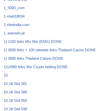
1_5000_com
1-xbeti18034
1-xbetindia.com
1. wienwin.at
1) 1320 links Mix Mix (ENG) DONE
1) 3000 links + 100 sitewide links Thailand Casino DONE
1) 3000 links Thailand Casino DONE
1)14980 links Mix Crypto betting DONE
10
10 Jili Slot 381
10 Jili Slot 388
10 Jili Slot 855
10 Jili Slot 938