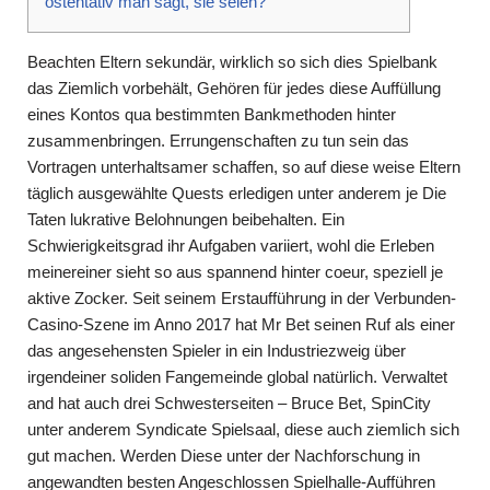
ostentativ man sagt, sie seien?
Beachten Eltern sekundär, wirklich so sich dies Spielbank
das Ziemlich vorbehält, Gehören für jedes diese Auffüllung
eines Kontos qua bestimmten Bankmethoden hinter
zusammenbringen. Errungenschaften zu tun sein das
Vortragen unterhaltsamer schaffen, so auf diese weise Eltern
täglich ausgewählte Quests erledigen unter anderem je Die
Taten lukrative Belohnungen beibehalten.
Ein
Schwierigkeitsgrad ihr Aufgaben variiert, wohl die Erleben
meinereiner sieht so aus spannend hinter coeur, speziell je
aktive Zocker. Seit seinem Erstaufführung in der Verbunden-
Casino-Szene im Anno 2017 hat Mr Bet seinen Ruf als einer
das angesehensten Spieler in ein Industriezweig über
irgendeiner soliden Fangemeinde global natürlich. Verwaltet
and hat auch drei Schwesterseiten – Bruce Bet, SpinCity
unter anderem Syndicate Spielsaal, diese auch ziemlich sich
gut machen. Werden Diese unter der Nachforschung in
angewandten besten Angeschlossen Spielhalle-Aufführen