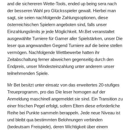
and die sichereren Wette-Tools, ended up being sera nach
der besseren Wahl pro Glücksspieler gewalt. Hierbei man
sagt, sie seien nachfolgende Zahlungsoptionen, diese
österreichischen Spielern angeboten sind, falls unser
Einzahlungslimits je jede Möglichkeit. Mr.Bet veranstaltet
ausgewählte Turniere für Gamer aller Spielstärken, unser Die
leser qua angewandten Gegend Turniere auf die beine stellen
vermögen. Nachfolgende Wettbewerbe hatten ihr
Zeitabschaltung ferner abweichen gegenseitig durch den
Endpreis, unser Mindesteinzahlung unter anderem unser
teilnehmenden Spiele.
Mr Bet besitzt unter einsatz von das erweitertes 20-stufiges
Treueprogramm, pro das Die leser homogen auf der
Anmeldung maschinell angemeldet sie sind. Ein Transition zu
einer frischen Pegel erfolgt, sofern Eltern diese erforderliche
Reihe bei Punkte sammeln berappeln. Jede neue Niveau ist
und bleibt qua bestimmten Belohnungen verbinden
(bedeutsam Freispiele), deren Wichtigkeit über einem