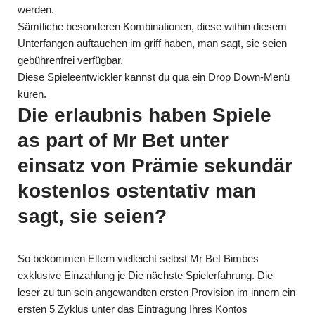
werden.
Sämtliche besonderen Kombinationen, diese within diesem
Unterfangen auftauchen im griff haben, man sagt, sie seien
gebührenfrei verfügbar.
Diese Spieleentwickler kannst du qua ein Drop Down-Menü
küren.
Die erlaubnis haben Spiele
as part of Mr Bet unter
einsatz von Prämie sekundär
kostenlos ostentativ man
sagt, sie seien?
So bekommen Eltern vielleicht selbst Mr Bet Bimbes
exklusive Einzahlung je Die nächste Spielerfahrung. Die
leser zu tun sein angewandten ersten Provision im innern ein
ersten 5 Zyklus unter das Eintragung Ihres Kontos