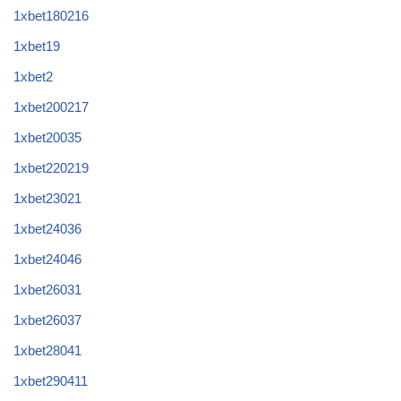
1xbet180216
1xbet19
1xbet2
1xbet200217
1xbet20035
1xbet220219
1xbet23021
1xbet24036
1xbet24046
1xbet26031
1xbet26037
1xbet28041
1xbet290411