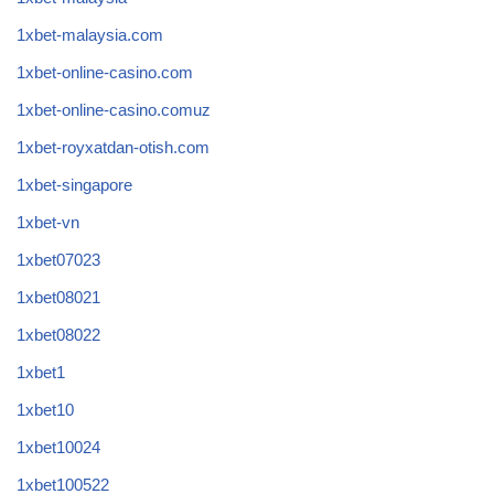
1xbet-malaysia.com
1xbet-online-casino.com
1xbet-online-casino.comuz
1xbet-royxatdan-otish.com
1xbet-singapore
1xbet-vn
1xbet07023
1xbet08021
1xbet08022
1xbet1
1xbet10
1xbet10024
1xbet100522