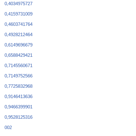
0,4034975727
0,4159731009
0,4603741764
0,4928212464
0,6149696679
0,6588429421
0,7145560671
0,7149752566
0,7725832968
0,9146413636
0,9466399901
0,9528125316
002