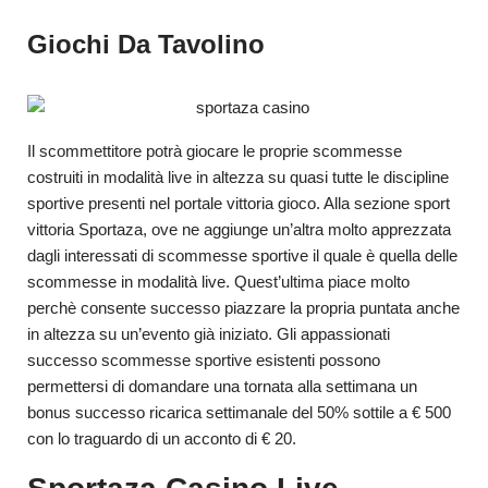
Giochi Da Tavolino
Il scommettitore potrà giocare le proprie scommesse
costruiti in modalità live in altezza su quasi tutte le discipline
sportive presenti nel portale vittoria gioco. Alla sezione sport
vittoria Sportaza, ove ne aggiunge un’altra molto apprezzata
dagli interessati di scommesse sportive il quale è quella delle
scommesse in modalità live. Quest’ultima piace molto
perchè consente successo piazzare la propria puntata anche
in altezza su un’evento già iniziato. Gli appassionati
successo scommesse sportive esistenti possono
permettersi di domandare una tornata alla settimana un
bonus successo ricarica settimanale del 50% sottile a € 500
con lo traguardo di un acconto di € 20.