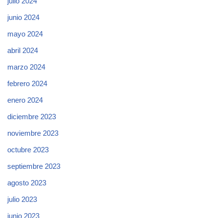
julio 2024
junio 2024
mayo 2024
abril 2024
marzo 2024
febrero 2024
enero 2024
diciembre 2023
noviembre 2023
octubre 2023
septiembre 2023
agosto 2023
julio 2023
junio 2023