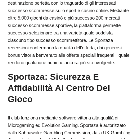
destinazione perfetta con lo traguardo di gli interessati
successo scommesse sullo sport e casinò online. Mediante
oltre 5.000 giochi da casinò e più successo 200 mercati
successo scommesse sportive, la piattaforma permette
successo selezionare tra una varietà quale soddisfa
ciascuno tipo successo scommettitore. Le Sportaza
recensioni confermano la qualità dell’offerta, dai generosi
bonus vittoria benvenuto alle offerte speciali frequenti il quale
rendono qualunque riunione ancora più sconvolgente.
Sportaza: Sicurezza E
Affidabilità Al Centro Del
Gioco
Il club funziona mediante software vittoria alta qualità di
Microgaming ed Evolution Gaming. Sportaza è autorizzato
dalla Kahnawake Gambling Commission, dalla UK Gambling