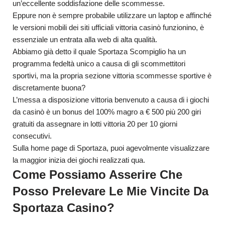
un’eccellente soddisfazione delle scommesse.
Eppure non è sempre probabile utilizzare un laptop e affinché
le versioni mobili dei siti ufficiali vittoria casinò funzionino, è
essenziale un entrata alla web di alta qualità.
Abbiamo già detto il quale Sportaza Scompiglio ha un
programma fedeltà unico a causa di gli scommettitori
sportivi, ma la propria sezione vittoria scommesse sportive è
discretamente buona?
L’messa a disposizione vittoria benvenuto a causa di i giochi
da casinò è un bonus del 100% magro a € 500 più 200 giri
gratuiti da assegnare in lotti vittoria 20 per 10 giorni
consecutivi.
Sulla home page di Sportaza, puoi agevolmente visualizzare
la maggior inizia dei giochi realizzati qua.
Come Possiamo Asserire Che
Posso Prelevare Le Mie Vincite Da
Sportaza Casino?