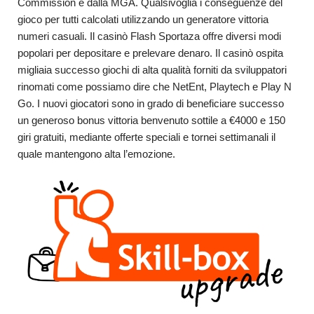
Commission e dalla MGA. Qualsivoglia i conseguenze del
gioco per tutti calcolati utilizzando un generatore vittoria
numeri casuali. Il casinò Flash Sportaza offre diversi modi
popolari per depositare e prelevare denaro. Il casinò ospita
migliaia successo giochi di alta qualità forniti da sviluppatori
rinomati come possiamo dire che NetEnt, Playtech e Play N
Go. I nuovi giocatori sono in grado di beneficiare successo
un generoso bonus vittoria benvenuto sottile a €4000 e 150
giri gratuiti, mediante offerte speciali e tornei settimanali il
quale mantengono alta l’emozione.