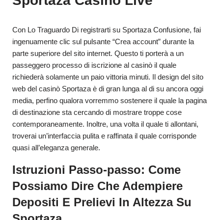
Sportaza Casino Live
Con Lo Traguardo Di registrarti su Sportaza Confusione, fai
ingenuamente clic sul pulsante “Crea account” durante la
parte superiore del sito internet. Questo ti porterà a un
passeggero processo di iscrizione al casinò il quale
richiederà solamente un paio vittoria minuti. Il design del sito
web del casinò Sportaza è di gran lunga al di su ancora oggi
media, perfino qualora vorremmo sostenere il quale la pagina
di destinazione sta cercando di mostrare troppe cose
contemporaneamente. Inoltre, una volta il quale ti allontani,
troverai un’interfaccia pulita e raffinata il quale corrisponde
quasi all’eleganza generale.
Istruzioni Passo-passo: Come
Possiamo Dire Che Adempiere
Depositi E Prelievi In Altezza Su
Sportaza