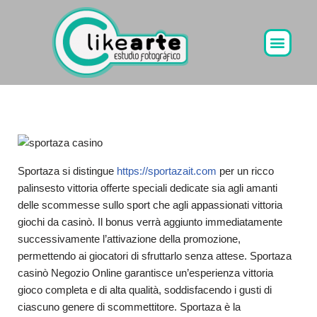
Ir
al
contenido
Sportaza si distingue
https://sportazait.com
per un ricco
palinsesto vittoria offerte speciali dedicate sia agli amanti
delle scommesse sullo sport che agli appassionati vittoria
giochi da casinò. Il bonus verrà aggiunto immediatamente
successivamente l’attivazione della promozione,
permettendo ai giocatori di sfruttarlo senza attese. Sportaza
casinò Negozio Online garantisce un’esperienza vittoria
gioco completa e di alta qualità, soddisfacendo i gusti di
ciascuno genere di scommettitore. Sportaza è la