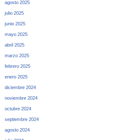
agosto 2025
julio 2025
junio 2025
mayo 2025
abril 2025
marzo 2025
febrero 2025
enero 2025
diciembre 2024
noviembre 2024
octubre 2024
septiembre 2024
agosto 2024