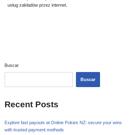
usług zakładów przez internet.
Buscar
Buscar
Recent Posts
Explore fast payouts at Online Pokies NZ: secure your wins
with trusted payment methods