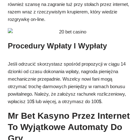
również szansę na zagranie tuż przy stołach przez internet,
razem wraz z rzeczywistym krupierem, który wiedzie
rozgrywkę on-line.
Procedury Wpłaty I Wypłaty
Jeśli odrzucić skorzystasz spośród propozycji w ciągu 14
dzionki od czasu dokonania wpłaty, nagroda pieniężna
mechanicznie przepadnie. Wszelcy nowi fani mogą
otrzymać trochę darmowych pieniędzy w ramach bonusu
powitalnego. Należy, że założysz rachunek rozliczeniowy,
wpłacisz 10$ lub więcej, a otrzymasz do 100$.
Mr Bet Kasyno Przez Internet
To Wyjątkowe Automaty Do
Gry