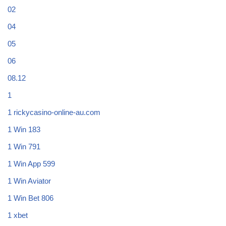
02
04
05
06
08.12
1
1 rickycasino-online-au.com
1 Win 183
1 Win 791
1 Win App 599
1 Win Aviator
1 Win Bet 806
1 xbet