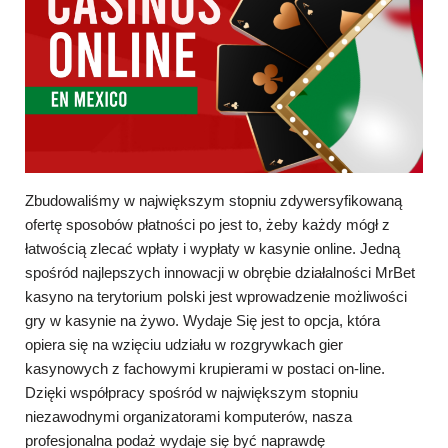
Zbudowaliśmy w największym stopniu zdywersyfikowaną
ofertę sposobów płatności po jest to, żeby każdy mógł z
łatwością zlecać wpłaty i wypłaty w kasynie online. Jedną
spośród najlepszych innowacji w obrębie działalności MrBet
kasyno na terytorium polski jest wprowadzenie możliwości
gry w kasynie na żywo. Wydaje Się jest to opcja, która
opiera się na wzięciu udziału w rozgrywkach gier
kasynowych z fachowymi krupierami w postaci on-line.
Dzięki współpracy spośród w największym stopniu
niezawodnymi organizatorami komputerów, nasza
profesjonalna podaż wydaje się być naprawdę