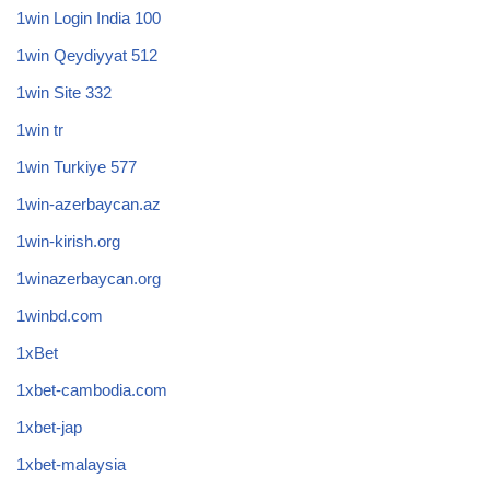
1win Login India 100
1win Qeydiyyat 512
1win Site 332
1win tr
1win Turkiye 577
1win-azerbaycan.az
1win-kirish.org
1winazerbaycan.org
1winbd.com
1xBet
1xbet-cambodia.com
1xbet-jap
1xbet-malaysia