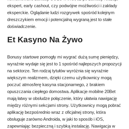
ekspert, early cashout, czy podwójne możliwości i zakłady
eksperckie. Oglądanie ludzi rozgrywek spośród kolejnym
dreszczykiem emocji i potencjalną wygraną jest to stałe
doświadczenie.
Et Kasyno Na Żywo
Bonusy startowe pomogły mi wygrać dużą sumę pieniędzy,
wyraźnie wydaje się jest to 1 spośród najlepszych propozycji
na sektorze. Ten rodzaj tytułów wyróżnia się wyraźnie
większym realizmem, dzięki czemu użytkownicy mogą
poczuć atmosferę kasyna stacjonarnego, z brakiem
opuszczania ciepłego domostwa. Aplikacje mobilne 20Bet
mają łatwy w obsłudze połączenie, który ułatwia nawigację
między różnymi sekcjami strony. Użytkownicy mogą pobrać
aplikację bezpośrednio wraz z oficjalnej strony, która
obsługuje zarówno Androida, w jaki to sposób i iOS,
zapewniając bezpieczną i szybką instalację. Nawigacja w