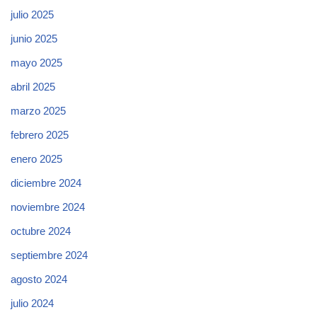
julio 2025
junio 2025
mayo 2025
abril 2025
marzo 2025
febrero 2025
enero 2025
diciembre 2024
noviembre 2024
octubre 2024
septiembre 2024
agosto 2024
julio 2024