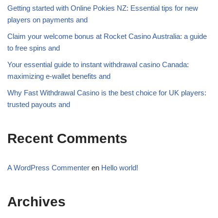
Getting started with Online Pokies NZ: Essential tips for new
players on payments and
Claim your welcome bonus at Rocket Casino Australia: a guide
to free spins and
Your essential guide to instant withdrawal casino Canada:
maximizing e-wallet benefits and
Why Fast Withdrawal Casino is the best choice for UK players:
trusted payouts and
Recent Comments
A WordPress Commenter
en
Hello world!
Archives