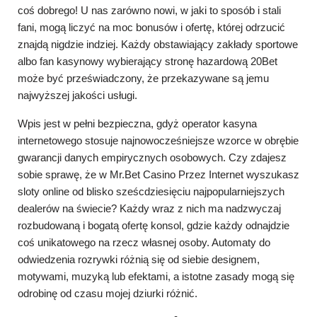
coś dobrego! U nas zarówno nowi, w jaki to sposób i stali
fani, mogą liczyć na moc bonusów i ofertę, której odrzucić
znajdą nigdzie indziej. Każdy obstawiający zakłady sportowe
albo fan kasynowy wybierający stronę hazardową 20Bet
może być przeświadczony, że przekazywane są jemu
najwyższej jakości usługi.
Wpis jest w pełni bezpieczna, gdyż operator kasyna
internetowego stosuje najnowocześniejsze wzorce w obrębie
gwarancji danych empirycznych osobowych. Czy zdajesz
sobie sprawę, że w Mr.Bet Casino Przez Internet wyszukasz
sloty online od blisko sześcdziesięciu najpopularniejszych
dealerów na świecie? Każdy wraz z nich ma nadzwyczaj
rozbudowaną i bogatą ofertę konsol, gdzie każdy odnajdzie
coś unikatowego na rzecz własnej osoby. Automaty do
odwiedzenia rozrywki różnią się od siebie designem,
motywami, muzyką lub efektami, a istotne zasady mogą się
odrobinę od czasu mojej dziurki różnić.