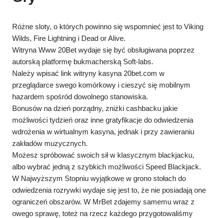
Różne sloty, o których powinno się wspomnieć jest to Viking
Wilds, Fire Lightning i Dead or Alive.
Witryna Www 20Bet wydaje się być obsługiwana poprzez
autorską platformę bukmacherską Soft-labs.
Należy wpisać link witryny kasyna 20bet.com w
przeglądarce swego komórkowy i cieszyć się mobilnym
hazardem spośród dowolnego stanowiska.
Bonusów na dzień porządny, zniżki cashbacku jakie
możliwości tydzień oraz inne gratyfikacje do odwiedzenia
wdrożenia w wirtualnym kasyna, jednak i przy zawieraniu
zakładów muzycznych.
Możesz spróbować swoich sił w klasycznym blackjacku,
albo wybrać jedną z szybkich możliwości Speed Blackjack.
W Najwyższym Stopniu wyjątkowe w grono stołach do
odwiedzenia rozrywki wydaje się jest to, że nie posiadają one
ograniczeń obszarów. W MrBet zdajemy samemu wraz z
owego sprawę, toteż na rzecz każdego przygotowaliśmy