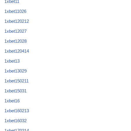
1xbet11
1xbet11026
1xbet120212
1xbet12027
1xbet12028
1xbet120414
1xbet13
1xbet13029
1xbet150211
1xbet15031
1xbet16
1xbet160213
1xbet16032
1xbet170214