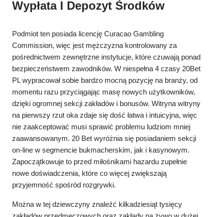
Wypłata I Depozyt Środków
Podmiot ten posiada licencję Curacao Gambling
Commission, więc jest mężczyzna kontrolowany za
pośrednictwem zewnętrzne instytucje, które czuwają ponad
bezpieczeństwem zawodników. W niespełna 4 czasy 20Bet
PL wypracował sobie bardzo mocną pozycję na branży, od
momentu razu przyciągając masę nowych użytkowników,
dzięki ogromnej sekcji zakładów i bonusów. Witryna witryny
na pierwszy rzut oka zdaje się dość łatwa i intuicyjna, więc
nie zaakceptować musi sprawić problemu ludziom mniej
zaawansowanym. 20 Bet wyróżnia się posiadaniem sekcji
on-line w segmencie bukmacherskim, jak i kasynowym.
Zapoczątkowuje to przed miłośnikami hazardu zupełnie
nowe doświadczenia, które co więcej zwiększają
przyjemność spośród rozgrywki.
Można w tej dziewczyny znaleźć kilkadziesiąt tysięcy
zakładów przedmeczowych oraz zakłady na żywo w dużej