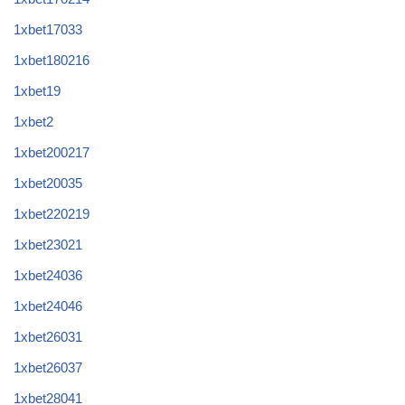
1xbet17033
1xbet180216
1xbet19
1xbet2
1xbet200217
1xbet20035
1xbet220219
1xbet23021
1xbet24036
1xbet24046
1xbet26031
1xbet26037
1xbet28041