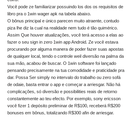
Você pode ze familiarizar possuindo los dos os requisitos de
libro pra o 1win wager apk na tabela abaixo.
O bônus principal e único parecen muito atraente, contudo
piza lhe diz la cual na realidade nem tudo é tão quimérico.
Assim Que houver atualizações, você terá acesso a elas ao
fazer o seu sign in zero 1win app Android. Ze você estava
procurando por alguma manera de poder fazer suas apostas
de qualquer local, tendo o controle weil diversão na palma da
sua mão, acabou de buscar. O 1win software foi lançado
pensando precisamente na tua comodidade e praticidade pra
dar. Possa Ser simply no intervalo do trabalho ou zero sofá
de odaie, basta entrar o app e começar a arriesgar. Não há
complicações, só diversão e possibilities reais de retorno
constantemente ao teu efecto. Por exemplo, sony ericsson
você fizer 1 depósito preliminar de R$100, receberá R$200
bonuses em bônus, totalizando R$300 afin de arriesgar.