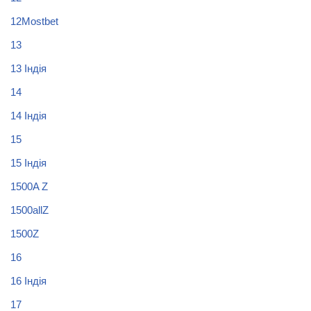
12Mostbet
13
13 Індія
14
14 Індія
15
15 Індія
1500A Z
1500allZ
1500Z
16
16 Індія
17