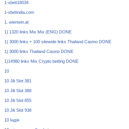
1-xbeti18034
1-xbetindia.com
1. wienwin.at
1) 1320 links Mix Mix (ENG) DONE
1) 3000 links + 100 sitewide links Thailand Casino DONE
1) 3000 links Thailand Casino DONE
1)14980 links Mix Crypto betting DONE
10
10 Jili Slot 381
10 Jili Slot 388
10 Jili Slot 855
10 Jili Slot 938
10 Індія