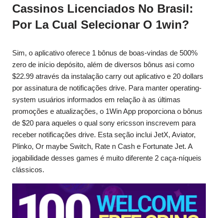
Cassinos Licenciados No Brasil:
Por La Cual Selecionar O 1win?
Sim, o aplicativo oferece 1 bônus de boas-vindas de 500%
zero de início depósito, além de diversos bônus asi como
$22.99 através da instalação carry out aplicativo e 20 dollars
por assinatura de notificações drive. Para manter operating-
system usuários informados em relação à as últimas
promoções e atualizações, o 1Win App proporciona o bônus
de $20 para aqueles o qual sony ericsson inscrevem para
receber notificações drive. Esta seção inclui JetX, Aviator,
Plinko, Or maybe Switch, Rate n Cash e Fortunate Jet. A
jogabilidade desses games é muito diferente 2 caça-níqueis
clássicos.