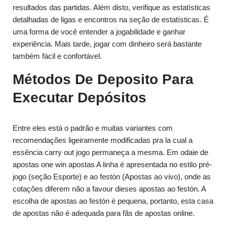
resultados das partidas. Além disto, verifique as estatísticas
detalhadas de ligas e encontros na seção de estatísticas. É
uma forma de você entender a jogabilidade e ganhar
experiência. Mais tarde, jogar com dinheiro será bastante
também fácil e confortável.
Métodos De Deposito Para
Executar Depósitos
Entre eles está o padrão e muitas variantes com
recomendações ligeiramente modificadas pra la cual a
essência carry out jogo permaneça a mesma. Em odaie de
apostas one win apostas A linha é apresentada no estilo pré-
jogo (seção Esporte) e ao festón (Apostas ao vivo), onde as
cotações diferem não a favour dieses apostas ao festón. A
escolha de apostas ao festón é pequena, portanto, esta casa
de apostas não é adequada para fãs de apostas online.