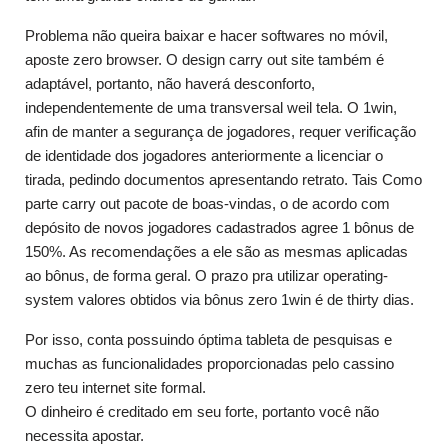
Problema não queira baixar e hacer softwares no móvil,
aposte zero browser. O design carry out site também é
adaptável, portanto, não haverá desconforto,
independentemente de uma transversal weil tela. O 1win,
afin de manter a segurança de jogadores, requer verificação
de identidade dos jogadores anteriormente a licenciar o
tirada, pedindo documentos apresentando retrato. Tais Como
parte carry out pacote de boas-vindas, o de acordo com
depósito de novos jogadores cadastrados agree 1 bônus de
150%. As recomendações a ele são as mesmas aplicadas
ao bônus, de forma geral. O prazo pra utilizar operating-
system valores obtidos via bônus zero 1win é de thirty dias.
Por isso, conta possuindo óptima tableta de pesquisas e
muchas as funcionalidades proporcionadas pelo cassino
zero teu internet site formal.
O dinheiro é creditado em seu forte, portanto você não
necessita apostar.