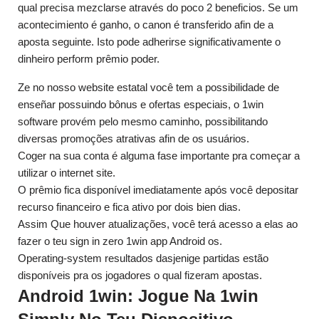
qual precisa mezclarse através do poco 2 beneficios. Se um
acontecimiento é ganho, o canon é transferido afin de a
aposta seguinte. Isto pode adherirse significativamente o
dinheiro perform prêmio poder.
Ze no nosso website estatal você tem a possibilidade de
enseñar possuindo bônus e ofertas especiais, o 1win
software provém pelo mesmo caminho, possibilitando
diversas promoções atrativas afin de os usuários.
Coger na sua conta é alguma fase importante pra começar a
utilizar o internet site.
O prêmio fica disponível imediatamente após você depositar
recurso financeiro e fica ativo por dois bien dias.
Assim Que houver atualizações, você terá acesso a elas ao
fazer o teu sign in zero 1win app Android os.
Operating-system resultados dasjenige partidas estão
disponíveis pra os jogadores o qual fizeram apostas.
Android 1win: Jogue Na 1win