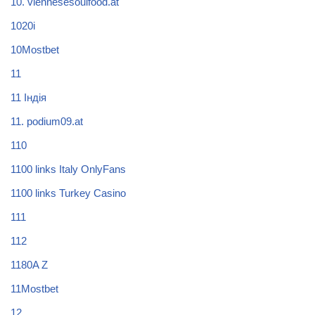
10. viennesesoulfood.at
1020i
10Mostbet
11
11 Індія
11. podium09.at
110
1100 links Italy OnlyFans
1100 links Turkey Casino
111
112
1180A Z
11Mostbet
12