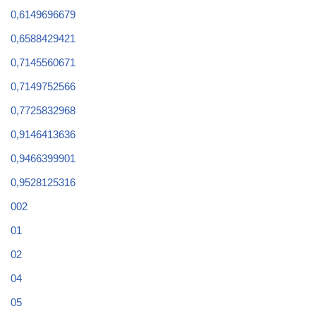
0,6149696679
0,6588429421
0,7145560671
0,7149752566
0,7725832968
0,9146413636
0,9466399901
0,9528125316
002
01
02
04
05