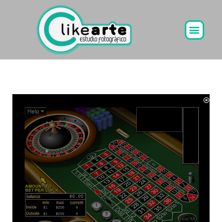
Ir
al
contenido