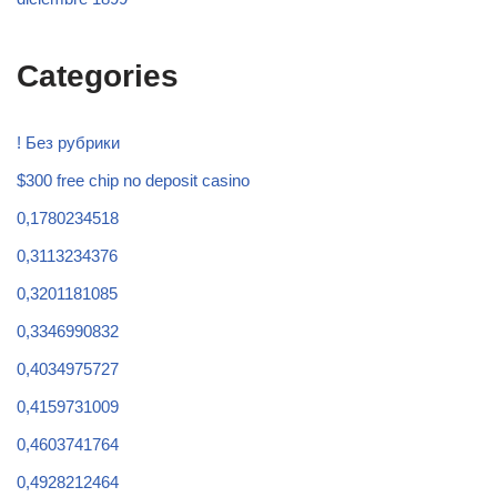
Categories
! Без рубрики
$300 free chip no deposit casino
0,1780234518
0,3113234376
0,3201181085
0,3346990832
0,4034975727
0,4159731009
0,4603741764
0,4928212464