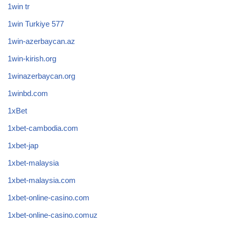
1win tr
1win Turkiye 577
1win-azerbaycan.az
1win-kirish.org
1winazerbaycan.org
1winbd.com
1xBet
1xbet-cambodia.com
1xbet-jap
1xbet-malaysia
1xbet-malaysia.com
1xbet-online-casino.com
1xbet-online-casino.comuz