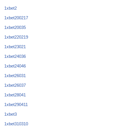
1xbet2
1xbet200217
1xbet20035
1xbet220219
1xbet23021
1xbet24036
1xbet24046
1xbet26031
1xbet26037
1xbet28041
1xbet290411
1xbet3
1xbet310310