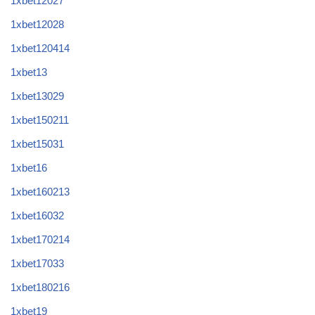
1xbet12027
1xbet12028
1xbet120414
1xbet13
1xbet13029
1xbet150211
1xbet15031
1xbet16
1xbet160213
1xbet16032
1xbet170214
1xbet17033
1xbet180216
1xbet19