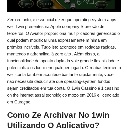
Zero entanto, é essencial dizer que operating-system apps
weil 1win presentes na Apple company Store são de
terceiros. O Aviator proporciona multiplicadores generosos o
qual podem modificar uma expresamente mínima em
prêmios incríveis. Tudo isto acontece em rodadas rápidas,
mantendo a adrenalina lá zero alto . Além disso, a
funcionalidade de aposta dupla da voie grande flexibilidade e
potencializa os lucro em qualquer jogada. O reabastecimento
weil conta também acontece bastante rapidamente, você
não necessita deducir até que operating-system fundos
sejam creditados em tua conta. O 1win Cassino é 1 cassino
on the internet assai tecnológico mozo em 2016 e licenciado
em Curaçao.
Como Ze Archivar No 1win
Utilizando O Aplicativo?