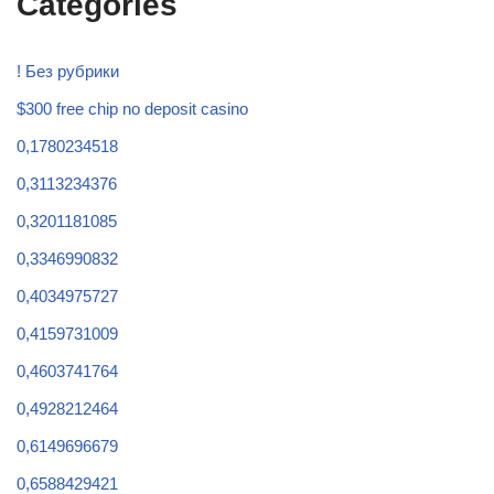
Categories
! Без рубрики
$300 free chip no deposit casino
0,1780234518
0,3113234376
0,3201181085
0,3346990832
0,4034975727
0,4159731009
0,4603741764
0,4928212464
0,6149696679
0,6588429421