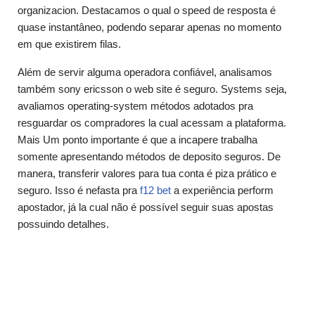
organizacion. Destacamos o qual o speed de resposta é
quase instantâneo, podendo separar apenas no momento
em que existirem filas.
Além de servir alguma operadora confiável, analisamos
também sony ericsson o web site é seguro. Systems seja,
avaliamos operating-system métodos adotados pra
resguardar os compradores la cual acessam a plataforma.
Mais Um ponto importante é que a incapere trabalha
somente apresentando métodos de deposito seguros. De
manera, transferir valores para tua conta é piza prático e
seguro. Isso é nefasta pra
f12 bet
a experiência perform
apostador, já la cual não é possível seguir suas apostas
possuindo detalhes.