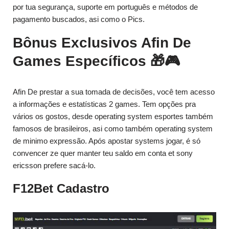
por tua segurança, suporte em português e métodos de
pagamento buscados, asi como o Pics.
Bônus Exclusivos Afin De
Games Específicos 🎁🎮
Afin De prestar a sua tomada de decisões, você tem acesso
a informações e estatísticas 2 games. Tem opções pra
vários os gostos, desde operating system esportes também
famosos de brasileiros, asi como também operating system
de minimo expressão. Após apostar systems jogar, é só
convencer ze quer manter teu saldo em conta et sony
ericsson prefere sacá-lo.
F12Bet Cadastro