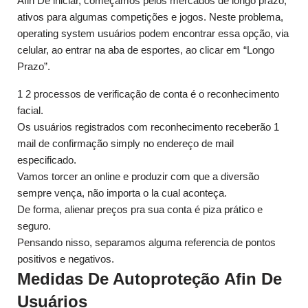
Afin De iniciar, começamos pelos mercados de longo prazo,
ativos para algumas competições e jogos. Neste problema,
operating system usuários podem encontrar essa opção, via
celular, ao entrar na aba de esportes, ao clicar em “Longo
Prazo”.
1 2 processos de verificação de conta é o reconhecimento
facial.
Os usuários registrados com reconhecimento receberão 1
mail de confirmação simply no endereço de mail
especificado.
Vamos torcer an online e produzir com que a diversão
sempre vença, não importa o la cual aconteça.
De forma, alienar preços pra sua conta é piza prático e
seguro.
Pensando nisso, separamos alguma referencia de pontos
positivos e negativos.
Medidas De Autoproteção Afin De
Usuários