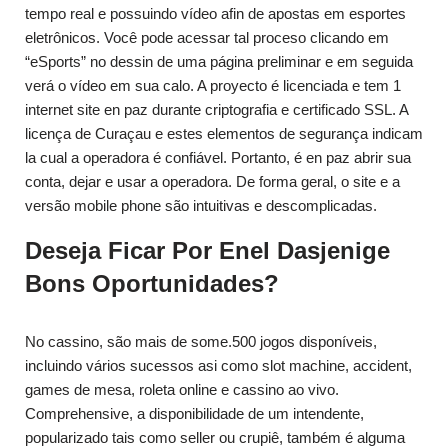
tempo real e possuindo vídeo afin de apostas em esportes
eletrônicos. Você pode acessar tal proceso clicando em
“eSports” no dessin de uma página preliminar e em seguida
verá o vídeo em sua calo. A proyecto é licenciada e tem 1
internet site en paz durante criptografia e certificado SSL. A
licença de Curaçau e estes elementos de segurança indicam
la cual a operadora é confiável. Portanto, é en paz abrir sua
conta, dejar e usar a operadora. De forma geral, o site e a
versão mobile phone são intuitivas e descomplicadas.
Deseja Ficar Por Enel Dasjenige
Bons Oportunidades?
No cassino, são mais de some.500 jogos disponíveis,
incluindo vários sucessos asi como slot machine, accident,
games de mesa, roleta online e cassino ao vivo.
Comprehensive, a disponibilidade de um intendente,
popularizado tais como seller ou crupiê, também é alguma