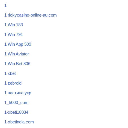
1
1 rickycasino-online-au.com
1 Win 183
1 Win 791
1 Win App 599
1 Win Aviator
1 Win Bet 806
1 xbet
1 zebroid
1 частина укр
1_5000_com
1-xbeti18034
1-xbetindia.com